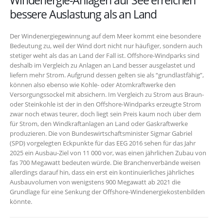
bessere Auslastung als an Land
Der Windenergiegewinnung auf dem Meer kommt eine besondere
Bedeutung zu, weil der Wind dort nicht nur häufiger, sondern auch
stetiger weht als das an Land der Fall ist. Offshore-Windparks sind
deshalb im Vergleich zu Anlagen an Land besser ausgelastet und
liefern mehr Strom. Aufgrund dessen gelten sie als “grundlastfähig”,
können also ebenso wie Kohle- oder Atomkraftwerke den
Versorgungssockel mit absichern. Im Vergleich zu Strom aus Braun-
oder Steinkohle ist der in den Offshore-Windparks erzeugte Strom
zwar noch etwas teurer, doch liegt sein Preis kaum noch über dem
für Strom, den Windkraftanlagen an Land oder Gaskraftwerke
produzieren. Die von Bundeswirtschaftsminister Sigmar Gabriel
(SPD) vorgelegten Eckpunkte für das EEG 2016 sehen für das Jahr
2025 ein Ausbau-Ziel von 11 000 vor, was einen jährlichen Zubau von
fas 700 Megawatt bedeuten würde. Die Branchenverbände weisen
allerdings darauf hin, dass ein erst ein kontinuierliches jährliches
Ausbauvolumen von wenigstens 900 Megawatt ab 2021 die
Grundlage für eine Senkung der Offshore-Windenergiekostenbilden
könnte.