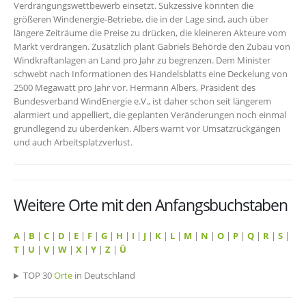
Verdrängungswettbewerb einsetzt. Sukzessive könnten die
größeren Windenergie-Betriebe, die in der Lage sind, auch über
längere Zeiträume die Preise zu drücken, die kleineren Akteure vom
Markt verdrängen. Zusätzlich plant Gabriels Behörde den Zubau von
Windkraftanlagen an Land pro Jahr zu begrenzen. Dem Minister
schwebt nach Informationen des Handelsblatts eine Deckelung von
2500 Megawatt pro Jahr vor. Hermann Albers, Präsident des
Bundesverband WindEnergie e.V., ist daher schon seit längerem
alarmiert und appelliert, die geplanten Veränderungen noch einmal
grundlegend zu überdenken. Albers warnt vor Umsatzrückgängen
und auch Arbeitsplatzverlust.
Weitere Orte mit den Anfangsbuchstaben
A
|
B
|
C
|
D
|
E
|
F
|
G
|
H
|
I
|
J
|
K
|
L
|
M
|
N
|
O
|
P
|
Q
|
R
|
S
|
T
|
U
|
V
|
W
|
X
|
Y
|
Z
|
Ü
TOP 30
Orte
in Deutschland