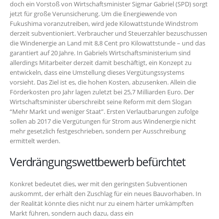
doch ein Vorstoß von Wirtschaftsminister Sigmar Gabriel (SPD) sorgt
jetzt für große Verunsicherung. Um die Energiewende von
Fukushima voranzutreiben, wird jede Kilowattstunde Windstrom
derzeit subventioniert. Verbraucher und Steuerzahler bezuschussen
die Windenergie an Land mit 8,8 Cent pro Kilowattstunde – und das
garantiert auf 20 Jahre. In Gabriels Wirtschaftsministerium sind
allerdings Mitarbeiter derzeit damit beschäftigt, ein Konzept zu
entwickeln, dass eine Umstellung dieses Vergütungssystems
vorsieht. Das Ziel ist es, die hohen Kosten, abzusenken. Allein die
Förderkosten pro Jahr lagen zuletzt bei 25,7 Milliarden Euro. Der
Wirtschaftsminister überschreibt seine Reform mit dem Slogan
“Mehr Markt und weniger Staat”. Ersten Verlautbarungen zufolge
sollen ab 2017 die Vergütungen für Strom aus Windenergie nicht
mehr gesetzlich festgeschrieben, sondern per Ausschreibung
ermittelt werden.
Verdrängungswettbewerb befürchtet
Konkret bedeutet dies, wer mit den geringsten Subventionen
auskommt, der erhält den Zuschlag für ein neues Bauvorhaben. In
der Realität könnte dies nicht nur zu einem härter umkämpften
Markt führen, sondern auch dazu, dass ein