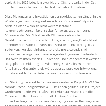
geplant, bis 2025 jedes Jahr zwei bis drei Offshoreparks in der Ost-
und Nordsee zu bauen und den Netzbetrieb aufzunehmen.
Diese Planungen und Investitionen der norddeutschen Länder in die
Windenergierversorgung, insbesondere in Offshore-Windparks,
seien in Gefahr, wenn sie nicht weiterhin stabile
Rahmenbedingungen für die Zukunft hätten. Laut Hamburgs
Bürgermeister Olaf Scholz sei die Windenergiebranche
Norddeutschlands für die sichere Energieversorgung Deutschlands
unentbehrlich. Auch der Wirtschaftssenator Frank Horch gab zu
Bedenken: “Für das Jahrhundertprojekt Energiewende sind
innovative Lösungen und herausragendes Engagement erforderlich.
Das sollte im Interesse des Bundes sein und nicht gebremst werden.”
Die geplante Limitierung der Windenergie auf 40 bis 45 Prozent
Anteil an der Gesamtenergie würde aber genau diese Entwicklung
und die norddeutsche Bedeutungen bremsen und schmälern.
Zur Stärkung der norddeutschen Ziele wurde das Projekt NEW 4.0 –
Norddeutsche Energiewende 4.0 – ins Leben gerufen. Dieses Projekt
wurde vom Bundeswirtschaftsministerium ausgewählt, um die
Chancen der Energiewende und die kostengünstige,
umweltverträgliche und sichere Versorgung einer großen Region zu
demonstrieren. Mit diesem Vorzeigeprojekt verfügt die Modellregion