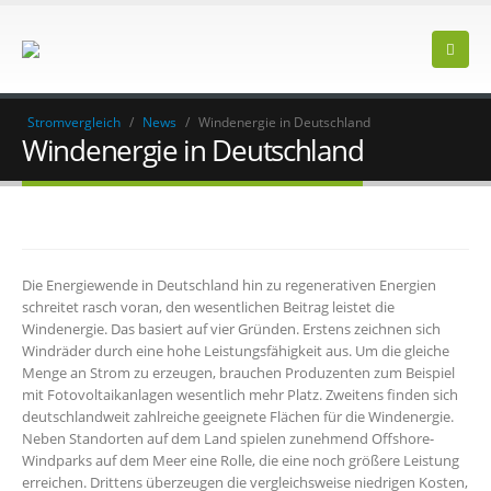
Stromvergleich
/
News
/
Windenergie in Deutschland
Windenergie in Deutschland
Die Energiewende in Deutschland hin zu regenerativen Energien
schreitet rasch voran, den wesentlichen Beitrag leistet die
Windenergie. Das basiert auf vier Gründen. Erstens zeichnen sich
Windräder durch eine hohe Leistungsfähigkeit aus. Um die gleiche
Menge an Strom zu erzeugen, brauchen Produzenten zum Beispiel
mit Fotovoltaikanlagen wesentlich mehr Platz. Zweitens finden sich
deutschlandweit zahlreiche geeignete Flächen für die Windenergie.
Neben Standorten auf dem Land spielen zunehmend Offshore-
Windparks auf dem Meer eine Rolle, die eine noch größere Leistung
erreichen. Drittens überzeugen die vergleichsweise niedrigen Kosten,