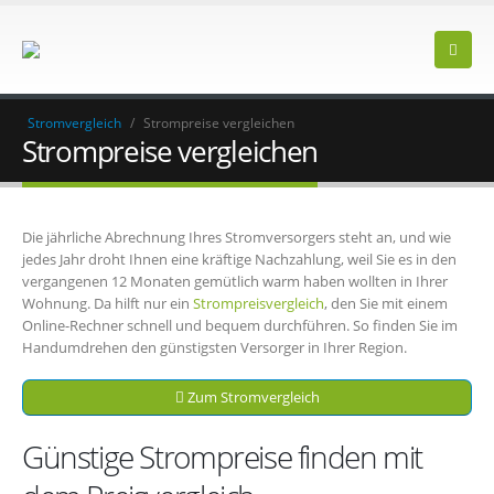
Stromvergleich
/
Strompreise vergleichen
Strompreise vergleichen
Die jährliche Abrechnung Ihres Stromversorgers steht an, und wie
jedes Jahr droht Ihnen eine kräftige Nachzahlung, weil Sie es in den
vergangenen 12 Monaten gemütlich warm haben wollten in Ihrer
Wohnung. Da hilft nur ein
Strompreisvergleich
, den Sie mit einem
Online-Rechner schnell und bequem durchführen. So finden Sie im
Handumdrehen den günstigsten Versorger in Ihrer Region.
Zum Stromvergleich
Günstige Strompreise finden mit