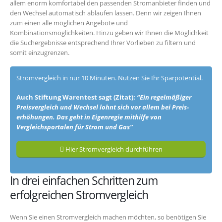
allem enorm komfortabel den passenden Stromanbieter finden und
den Wechsel automatisch ablaufen lassen. Denn wir zeigen Ihnen
zum einen alle möglichen Angebote und
Kombinationsmöglichkeiten. Hinzu geben wir Ihnen die Möglichkeit
die Suchergebnisse entsprechend Ihrer Vorlieben zu filtern und
somit einzugrenzen.
Stromvergleich in nur 10 Minuten. Nutzen Sie Ihr Sparpotential.
Auch Stiftung Warentest sagt (Zitat):
“Ein regel­mäßiger
Preis­vergleich und Wechsel lohnt sich vor allem bei Preis­
erhöhungen. Das geht in Eigen­regie mithilfe von
Vergleichsportalen für Strom und Gas”
Hier Stromvergleich durchführen
In drei einfachen Schritten zum
erfolgreichen Stromvergleich
Wenn Sie einen Stromvergleich machen möchten, so benötigen Sie