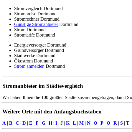
Stromvergleich Dortmund
Strompreise Dortmund
Stromrechner Dortmund
Günstige Stromanbieter
Dortmund
Strom Dortmund
Stromtarife Dortmund
Energieversorger Dortmund
Grundversorger Dortmund
Stadtwerke Dortmund
Ökostrom Dortmund
Strom anmelden
Dortmund
Stromanbieter im Städtevergleich
Wir haben Ihnen die 100 größten Städte zusammengetragen, damit Sie
Weitere Orte mit den Anfangsbuchstaben
A
|
B
|
C
|
D
|
E
|
F
|
G
|
H
|
I
|
J
|
K
|
L
|
M
|
N
|
O
|
P
|
Q
|
R
|
S
|
T