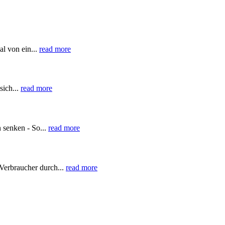
l von ein...
read more
sich...
read more
 senken - So...
read more
Verbraucher durch...
read more