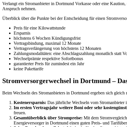
Verlangt ein Stromanbieter in Dortmund Vorkasse oder eine Kaution, sol
Anspruch nehmen.
Überblick über die Punkte bei der Entscheidung für einen Stromvers
Preis für eine Kilowattstunde
Ersparnis
höchstens 6 Wochen Kündigungsfrist
Vertragsbindung, maximal 12 Monate
Vertragsverlängerung von höchstens 12 Monaten
Zahlungsmodalitäten: eine Abschlagszahlung monatlich statt V
Wechselprämie respektive Sofortbonus
garantierter Preis für zumindest ein Jahr
keine Pakettarife
Stromversorgerwechsel in Dortmund – Das
Beim Wechseln des Stromanbieters in Dortmund ergeben sich gleich 
Kostenersparnis:
Das jährliche Wechseln vom Stromanbieter in
Im ersten Vertragsjahr weitere Boni oder sehr kostengünsti
freuen.
Gesamtüberblick über Strompreise:
Mit dem Stromvergleich v
Energieversorger in Dortmund einen guten Preis- und Tarifüberb