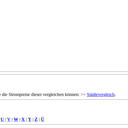
 die Strompreise dieser vergleichen können: >>
Städtevergleich
.
|
U
|
V
|
W
|
X
|
Y
|
Z
|
Ü