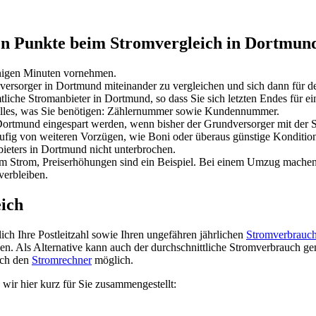
ten Punkte beim Stromvergleich in Dortmun
igen Minuten vornehmen.
eversorger in Dortmund miteinander zu vergleichen und sich dann für d
liche Stromanbieter in Dortmund, so dass Sie sich letzten Endes für ei
. Alles, was Sie benötigen: Zählernummer sowie Kundennummer.
Dortmund eingespart werden, wenn bisher der Grundversorger mit der S
häufig von weiteren Vorzügen, wie Boni oder überaus günstige Konditio
ieters in Dortmund nicht unterbrochen.
im Strom, Preiserhöhungen sind ein Beispiel. Bei einem Umzug machen
verbleiben.
eich
ch Ihre Postleitzahl sowie Ihren ungefähren jährlichen
Stromverbrauc
en. Als Alternative kann auch der durchschnittliche Stromverbrauch 
rch den
Stromrechner
möglich.
wir hier kurz für Sie zusammengestellt: