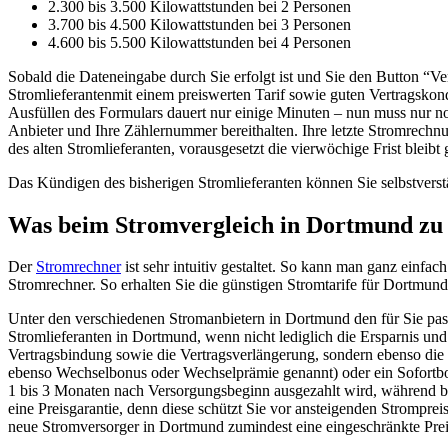
2.300 bis 3.500 Kilowattstunden bei 2 Personen
3.700 bis 4.500 Kilowattstunden bei 3 Personen
4.600 bis 5.500 Kilowattstunden bei 4 Personen
Sobald die Dateneingabe durch Sie erfolgt ist und Sie den Button “Ve
Stromlieferantenmit einem preiswerten Tarif sowie guten Vertragsko
Ausfüllen des Formulars dauert nur einige Minuten – nun muss nur n
Anbieter und Ihre Zählernummer bereithalten. Ihre letzte Stromrechn
des alten Stromlieferanten, vorausgesetzt die vierwöchige Frist bleibt
Das Kündigen des bisherigen Stromlieferanten können Sie selbstverst
Was beim Stromvergleich in Dortmund zu 
Der
Stromrechner
ist sehr intuitiv gestaltet. So kann man ganz einfa
Stromrechner. So erhalten Sie die günstigen Stromtarife für Dortmund
Unter den verschiedenen Stromanbietern in Dortmund den für Sie passe
Stromlieferanten in Dortmund, wenn nicht lediglich die Ersparnis und
Vertragsbindung sowie die Vertragsverlängerung, sondern ebenso die 
ebenso Wechselbonus oder Wechselprämie genannt) oder ein Sofortbo
1 bis 3 Monaten nach Versorgungsbeginn ausgezahlt wird, während be
eine Preisgarantie, denn diese schützt Sie vor ansteigenden Stromprei
neue Stromversorger in Dortmund zumindest eine eingeschränkte Preis