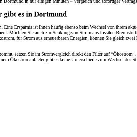
n Dortmund in nur einigen Minuten – Vergleich und sofortiger Vertrag
r gibt es in Dortmund
 Eine Ersparnis ist Ihnen häufig ebenso beim Wechsel von ihrem aktu
gment. Möchten Sie auch zur Senkung von Strom aus fossilen Brennstoff
ostrom, für Strom aus erneuerbaren Energien, können Sie gleich zwei
ommt, setzen Sie im Stromvergleich direkt den Filter auf “Ökostrom”.
inem Ökostromanbieter gibt es keine Unterschiede zum Wechsel des St