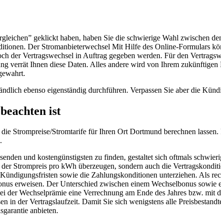
rgleichen” geklickt haben, haben Sie die schwierige Wahl zwischen den
nditionen. Der Stromanbieterwechsel Mit Hilfe des Online-Formulars k
och der Vertragswechsel in Auftrag gegeben werden. Für den Vertrags
ung verrät Ihnen diese Daten. Alles andere wird von Ihrem zukünftige
 gewahrt.
ändlich ebenso eigenständig durchführen. Verpassen Sie aber die Kündig
beachten ist
ch die Strompreise/Stromtarife für Ihren Ort Dortmund berechnen lassen.
.
nden und kostengünstigsten zu finden, gestaltet sich oftmals schwierig
 der Strompreis pro kWh überzeugen, sondern auch die Vertragskondition
Kündigungsfristen sowie die Zahlungskonditionen unterziehen. Als rec
nus erweisen. Der Unterschied zwischen einem Wechselbonus sowie ein
i der Wechselprämie eine Verrechnung am Ende des Jahres bzw. mit der
sen in der Vertragslaufzeit. Damit Sie sich wenigstens alle Preisbestan
garantie anbieten.