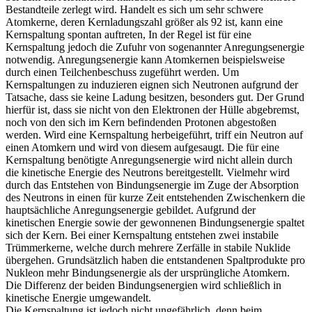
Bestandteile zerlegt wird. Handelt es sich um sehr schwere
Atomkerne, deren Kernladungszahl größer als 92 ist, kann eine
Kernspaltung spontan auftreten, In der Regel ist für eine
Kernspaltung jedoch die Zufuhr von sogenannter Anregungsenergie
notwendig. Anregungsenergie kann Atomkernen beispielsweise
durch einen Teilchenbeschuss zugeführt werden. Um
Kernspaltungen zu induzieren eignen sich Neutronen aufgrund der
Tatsache, dass sie keine Ladung besitzen, besonders gut. Der Grund
hierfür ist, dass sie nicht von den Elektronen der Hülle abgebremst,
noch von den sich im Kern befindenden Protonen abgestoßen
werden. Wird eine Kernspaltung herbeigeführt, triff ein Neutron auf
einen Atomkern und wird von diesem aufgesaugt. Die für eine
Kernspaltung benötigte Anregungsenergie wird nicht allein durch
die kinetische Energie des Neutrons bereitgestellt. Vielmehr wird
durch das Entstehen von Bindungsenergie im Zuge der Absorption
des Neutrons in einen für kurze Zeit entstehenden Zwischenkern die
hauptsächliche Anregungsenergie gebildet. Aufgrund der
kinetischen Energie sowie der gewonnenen Bindungsenergie spaltet
sich der Kern. Bei einer Kernspaltung entstehen zwei instabile
Trümmerkerne, welche durch mehrere Zerfälle in stabile Nuklide
übergehen. Grundsätzlich haben die entstandenen Spaltprodukte pro
Nukleon mehr Bindungsenergie als der ursprüngliche Atomkern.
Die Differenz der beiden Bindungsenergien wird schließlich in
kinetische Energie umgewandelt.
Die Kernspaltung ist jedoch nicht ungefährlich, denn beim