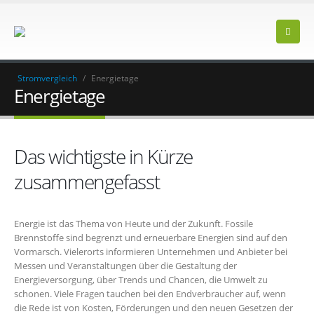
Stromvergleich
/
Energietage
Energietage
Das wichtigste in Kürze
zusammengefasst
Energie ist das Thema von Heute und der Zukunft. Fossile
Brennstoffe sind begrenzt und erneuerbare Energien sind auf den
Vormarsch. Vielerorts informieren Unternehmen und Anbieter bei
Messen und Veranstaltungen über die Gestaltung der
Energieversorgung, über Trends und Chancen, die Umwelt zu
schonen. Viele Fragen tauchen bei den Endverbraucher auf, wenn
die Rede ist von Kosten, Förderungen und den neuen Gesetzen der