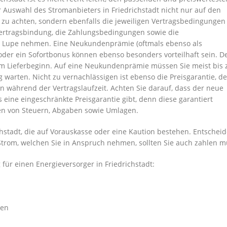
r Auswahl des Stromanbieters in Friedrichstadt nicht nur auf den
 zu achten, sondern ebenfalls die jeweiligen Vertragsbedingungen
 Vertragsbindung, die Zahlungsbedingungen sowie die
ie Lupe nehmen. Eine Neukundenprämie (oftmals ebenso als
er ein Sofortbonus können ebenso besonders vorteilhaft sein. D
em Lieferbeginn. Auf eine Neukundenprämie müssen Sie meist bis
 warten. Nicht zu vernachlässigen ist ebenso die Preisgarantie, d
n während der Vertragslaufzeit. Achten Sie darauf, dass der neue
s eine eingeschränkte Preisgarantie gibt, denn diese garantiert
en von Steuern, Abgaben sowie Umlagen.
hstadt, die auf Vorauskasse oder eine Kaution bestehen. Entscheid
n Strom, welchen Sie in Anspruch nehmen, sollten Sie auch zahlen 
für einen Energieversorger in Friedrichstadt:
hen