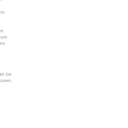
 zu
en
 zum
enn
en Sie
müssen.