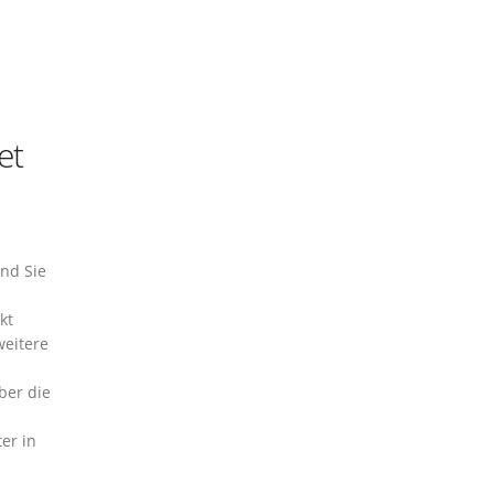
et
und Sie
kt
weitere
ber die
er in