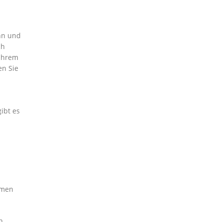
ann und
ch
 Ihrem
en Sie
ibt es
mmen
n