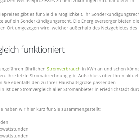
 ganzen Wechselprozesses zu dem zukünftigen Stromanbieter in
epreises gibt es für Sie die Möglichkeit, Ihr Sonderkündigungsrec
e auf ein Sonderkündigungsrecht. Die Energieversorger bieten di
einen Ort umgezogen wird, welcher außerhalb des Netzgebietes des
eich funktioniert
n ungefähren jährlichen
Stromverbrauch
in kWh an und schon könne
chen. Ihre letzte Stromabrechnung gibt Aufschluss über Ihren aktuel
n Sie ebenfalls den zu Ihrer Haushaltsgröße passenden
 ist der Stromvergleich aller Stromanbieter in Friedrichstadt du
 haben wir hier kurz für Sie zusammengestellt:
nden
ilowattstunden
ilowattstunden