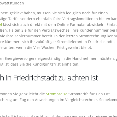
ilowattstunden
en” geklickt haben, müssen Sie sich lediglich noch für einen
tige Tarife, sondern ebenfalls faire Vertragskonditionen bieten k
el
lässt sich auch direkt mit dem Online-Formular abwickeln. Einfa
oßen. Halten Sie für den Vertragswechsel Ihre Kundennummer bei
sowie Ihre Zählernummer bereit. In der letzten Stromrechnung könn
e kümmert sich Ihr zukünftiger Stromlieferant in Friedrichstadt –
feranten, wenn die Vier-Wochen-Frist gewahrt bleibt.
gen Energieversorgers eigenständig in die Hand nehmen möchten, g
g ist, dass Sie die Kündigungsfrist einhalten.
in Friedrichstadt zu achten ist
 können Sie ganz leicht die
Strompreise
/Stromtarife für Den Ort
infach zug um Zug den Anweisungen im Vergleichsrechner. So beko
hstadt ist es nicht recht leicht, den passenden und preiswerteste