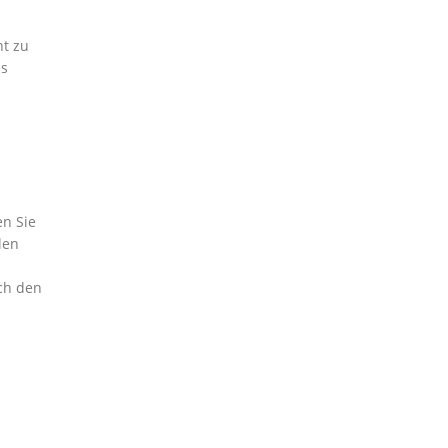
ht zu
es
n Sie
len
rch den