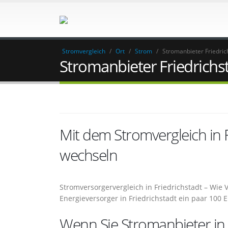
Stromvergleich
/
Ort
/
Strom
/
Stromanbieter Friedric
Stromanbieter Friedrichs
Mit dem Stromvergleich in 
wechseln
Stromversorgervergleich in Friedrichstadt – Wi
Energieversorger in Friedrichstadt ein paar 100
Wenn Sie Stromanbieter in F