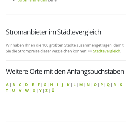
Strom anmelden
Lehe
Stromanbieter im Städtevergleich
Wir haben Ihnen die 100 größten Städte zusammengetragen, damit
Sie die Strompreise dieser vergleichen können: >>
Städtevergleich
.
Weitere Orte mit den Anfangsbuchstaben
A
|
B
|
C
|
D
|
E
|
F
|
G
|
H
|
I
|
J
|
K
|
L
|
M
|
N
|
O
|
P
|
Q
|
R
|
S
|
T
|
U
|
V
|
W
|
X
|
Y
|
Z
|
Ü