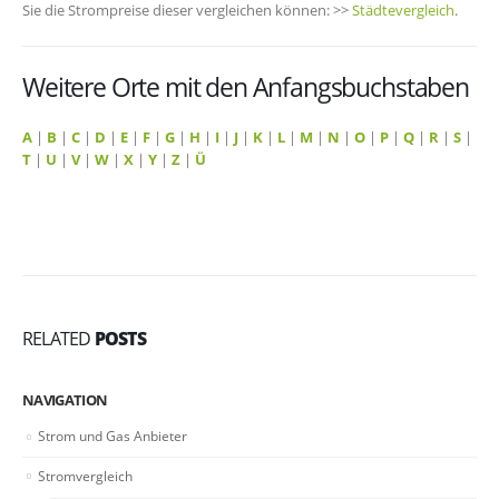
Sie die Strompreise dieser vergleichen können: >>
Städtevergleich
.
Weitere Orte mit den Anfangsbuchstaben
A
|
B
|
C
|
D
|
E
|
F
|
G
|
H
|
I
|
J
|
K
|
L
|
M
|
N
|
O
|
P
|
Q
|
R
|
S
|
T
|
U
|
V
|
W
|
X
|
Y
|
Z
|
Ü
RELATED
POSTS
NAVIGATION
Strom und Gas Anbieter
Stromvergleich