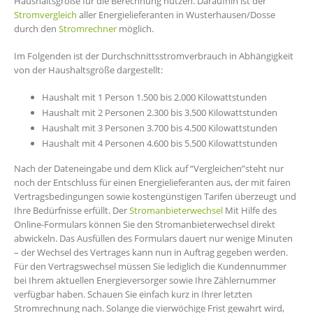
Haushaltsgröße für die Berechnung nutzen. Daraufhin ist der
Stromvergleich
aller Energielieferanten in Wusterhausen/Dosse
durch den
Stromrechner
möglich.
Im Folgenden ist der Durchschnittsstromverbrauch in Abhängigkeit
von der Haushaltsgröße dargestellt:
Haushalt mit 1 Person 1.500 bis 2.000 Kilowattstunden
Haushalt mit 2 Personen 2.300 bis 3.500 Kilowattstunden
Haushalt mit 3 Personen 3.700 bis 4.500 Kilowattstunden
Haushalt mit 4 Personen 4.600 bis 5.500 Kilowattstunden
Nach der Dateneingabe und dem Klick auf “Vergleichen”steht nur
noch der Entschluss für einen Energielieferanten aus, der mit fairen
Vertragsbedingungen sowie kostengünstigen Tarifen überzeugt und
Ihre Bedürfnisse erfüllt. Der
Stromanbieterwechsel
Mit Hilfe des
Online-Formulars können Sie den Stromanbieterwechsel direkt
abwickeln. Das Ausfüllen des Formulars dauert nur wenige Minuten
– der Wechsel des Vertrages kann nun in Auftrag gegeben werden.
Für den Vertragswechsel müssen Sie lediglich die Kundennummer
bei Ihrem aktuellen Energieversorger sowie Ihre Zählernummer
verfügbar haben. Schauen Sie einfach kurz in Ihrer letzten
Stromrechnung nach. Solange die vierwöchige Frist gewahrt wird,