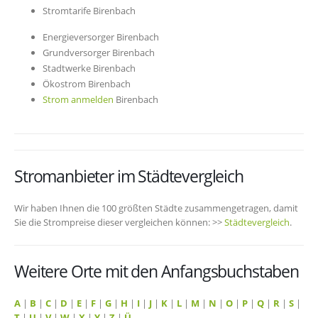
Stromtarife Birenbach
Energieversorger Birenbach
Grundversorger Birenbach
Stadtwerke Birenbach
Ökostrom Birenbach
Strom anmelden
Birenbach
Stromanbieter im Städtevergleich
Wir haben Ihnen die 100 größten Städte zusammengetragen, damit
Sie die Strompreise dieser vergleichen können: >>
Städtevergleich
.
Weitere Orte mit den Anfangsbuchstaben
A
|
B
|
C
|
D
|
E
|
F
|
G
|
H
|
I
|
J
|
K
|
L
|
M
|
N
|
O
|
P
|
Q
|
R
|
S
|
T
|
U
|
V
|
W
|
X
|
Y
|
Z
|
Ü