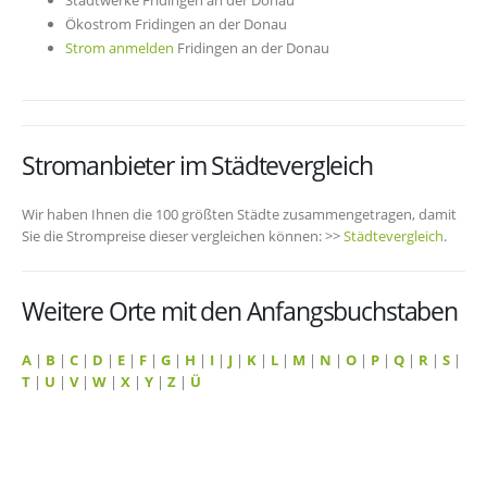
Stadtwerke Fridingen an der Donau
Ökostrom Fridingen an der Donau
Strom anmelden
Fridingen an der Donau
Stromanbieter im Städtevergleich
Wir haben Ihnen die 100 größten Städte zusammengetragen, damit
Sie die Strompreise dieser vergleichen können: >>
Städtevergleich
.
Weitere Orte mit den Anfangsbuchstaben
A
|
B
|
C
|
D
|
E
|
F
|
G
|
H
|
I
|
J
|
K
|
L
|
M
|
N
|
O
|
P
|
Q
|
R
|
S
|
T
|
U
|
V
|
W
|
X
|
Y
|
Z
|
Ü