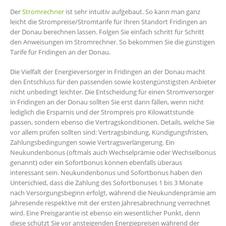
Der
Stromrechner
ist sehr intuitiv aufgebaut. So kann man ganz
leicht die Strompreise/Stromtarife für Ihren Standort Fridingen an
der Donau berechnen lassen. Folgen Sie einfach schritt für Schritt
den Anweisungen im Stromrechner. So bekommen Sie die günstigen
Tarife für Fridingen an der Donau.
Die Vielfalt der Energieversorger in Fridingen an der Donau macht
den Entschluss für den passenden sowie kostengünstigsten Anbieter
nicht unbedingt leichter. Die Entscheidung für einen Stromversorger
in Fridingen an der Donau sollten Sie erst dann fällen, wenn nicht
lediglich die Ersparnis und der Strompreis pro Kilowattstunde
passen, sondern ebenso die Vertragskonditionen. Details, welche Sie
vor allem prüfen sollten sind: Vertragsbindung, Kündigungsfristen,
Zahlungsbedingungen sowie Vertragsverlängerung. Ein
Neukundenbonus (oftmals auch Wechselprämie oder Wechselbonus
genannt) oder ein Sofortbonus können ebenfalls überaus
interessant sein. Neukundenbonus und Sofortbonus haben den
Unterschied, dass die Zahlung des Sofortbonuses 1 bis 3 Monate
nach Versorgungsbeginn erfolgt, während die Neukundenprämie am
Jahresende respektive mit der ersten Jahresabrechnung verrechnet
wird. Eine Preisgarantie ist ebenso ein wesentlicher Punkt, denn
diese schützt Sie vor ansteigenden Energiepreisen während der