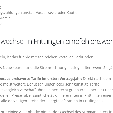
g
gszahlungen anstatt Vorauskasse oder Kaution
prämie
e
echsel in Frittlingen empfehlenswert
ln, ist das für Sie mit zahlreichen Vorteilen verbunden.
fs Neue sparen und die Stromrechnung niedrig halten, wenn Sie jä
raus preiswerte Tarife im ersten Vertragsjahr:
Direkt nach dem
ie meist weitere Bonuszahlungen oder sehr günstige Tarife.
mvergleich verschafft Ihnen einen recht guten Preisüberblick über
tuellen Preise|über sämtliche Stromlieferanten in Frittlingen eine
 alle derzeitigen Preise der Energielieferanten in Frittlingen zu
Nur einige Augenblicke nimmt der Wechsel des Stromanbieters in