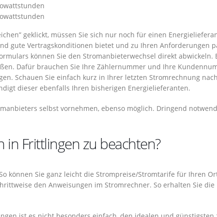
ilowattstunden
ilowattstunden
chen” geklickt, müssen Sie sich nur noch für einen Energieliefera
und gute Vertragskonditionen bietet und zu Ihren Anforderungen p
Formulars können Sie den Stromanbieterwechsel direkt abwickeln. 
toßen. Dafür brauchen Sie Ihre Zählernummer und Ihre Kundenn
ingen. Schauen Sie einfach kurz in Ihrer letzten Stromrechnung nach
ndigt dieser ebenfalls Ihren bisherigen Energielieferanten.
omanbieters selbst vornehmen, ebenso möglich. Dringend notwendi
 in Frittlingen zu beachten?
 So können Sie ganz leicht die Strompreise/Stromtarife für Ihren Or
 schrittweise den Anweisungen im Stromrechner. So erhalten Sie die
lingen ist es nicht besonders einfach, den idealen und günstigsten