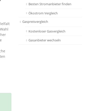
Besten Stromanbieter finden
Ökostrom Vergleich
Gaspreisvergleich
elfalt
 Wahl
Kostenloser Gasvergleich
cher
se
Gasanbieter wechseln
iche
lten