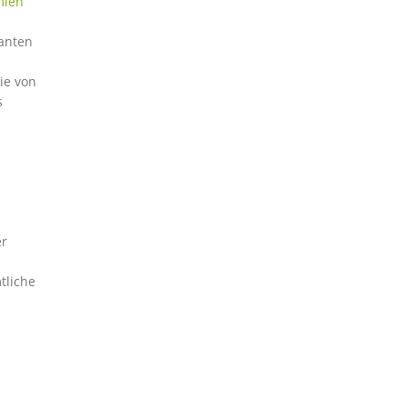
mien
ranten
ie von
s
er
tliche