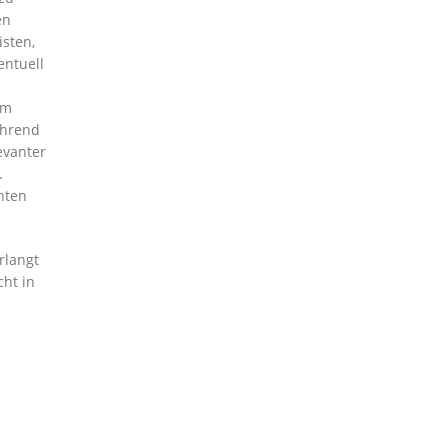
en
isten,
entuell
em
ährend
evanter
.
hten
rlangt
cht in