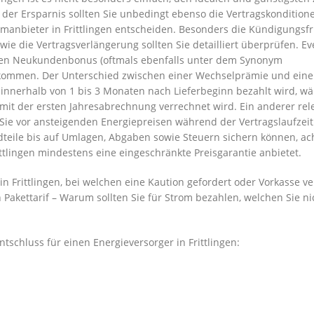
 der Ersparnis sollten Sie unbedingt ebenso die Vertragskondition
omanbieter in Frittlingen entscheiden. Besonders die Kündigungsfr
ie die Vertragsverlängerung sollten Sie detailliert überprüfen. Ev
inen Neukundenbonus (oftmals ebenfalls unter dem Synonym
kommen. Der Unterschied zwischen einer Wechselprämie und ein
 innerhalb von 1 bis 3 Monaten nach Lieferbeginn bezahlt wird, w
t der ersten Jahresabrechnung verrechnet wird. Ein anderer rel
t Sie vor ansteigenden Energiepreisen während der Vertragslaufzeit
dteile bis auf Umlagen, Abgaben sowie Steuern sichern können, ac
ittlingen mindestens eine eingeschränkte Preisgarantie anbietet.
 Frittlingen, bei welchen eine Kaution gefordert oder Vorkasse ve
 Pakettarif – Warum sollten Sie für Strom bezahlen, welchen Sie ni
tschluss für einen Energieversorger in Frittlingen: