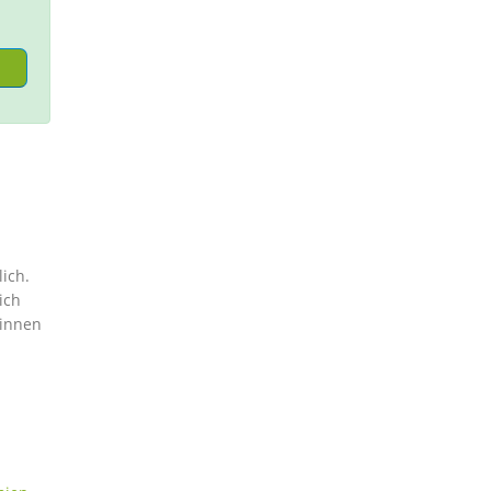
ich.
ich
winnen