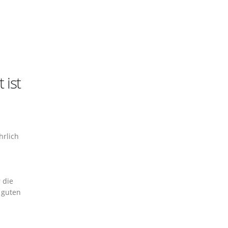
 ist
hrlich
 die
n guten