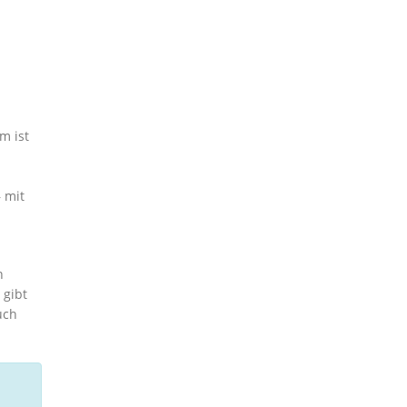
m ist
 mit
n
 gibt
uch