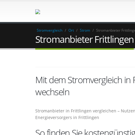
Stromvergleich
/
Ort
/
Strom
/
Stromanbieter Frittling
Stromanbieter Frittlingen
Mit dem Stromvergleich in 
wechseln
Stromanbieter in Frittlingen vergleichen – Nutze
Energieversorgers in Frittlingen
So finden Sie kostengünstig