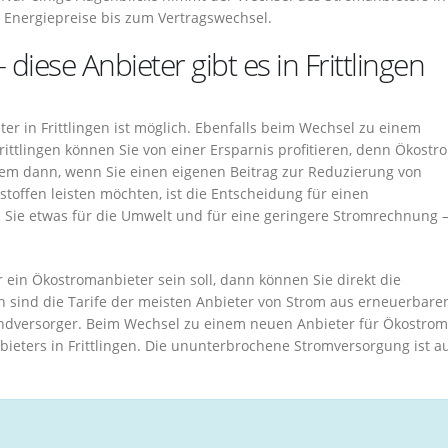
r Energiepreise bis zum Vertragswechsel.
 diese Anbieter gibt es in Frittlingen
r in Frittlingen ist möglich. Ebenfalls beim Wechsel zu einem
ttlingen können Sie von einer Ersparnis profitieren, denn Ökostro
llem dann, wenn Sie einen eigenen Beitrag zur Reduzierung von
toffen leisten möchten, ist die Entscheidung für einen
n Sie etwas für die Umwelt und für eine geringere Stromrechnung –
.
r ein Ökostromanbieter sein soll, dann können Sie direkt die
ch sind die Tarife der meisten Anbieter von Strom aus erneuerbare
ndversorger. Beim Wechsel zu einem neuen Anbieter für Ökostrom
ieters in Frittlingen. Die ununterbrochene Stromversorgung ist a