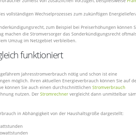
Verbraucher zumeist von zusätzlichen Vorzügen, beispielsweise
Prä
des vollständigen Wechselprozesses zum zukünftigen Energieliefe
nderkündigungsrecht, zum Beispiel bei Preiserhöhungen können S
g machen die Stromversorger das Sonderkündigungsrecht oftmal
 dem Umzug im Netzgebiet verbleiben.
eich funktioniert
ungefährem Jahresstromverbrauch nötig und schon ist eine
lingen möglich. Ihren aktuellen Energieverbrauch können Sie auf d
ive können Sie auch einen durchschnittlichen
Stromverbrauch
echnung nutzen. Der
Stromrechner
vergleicht dann unmittelbar säm
erbrauch in Abhängigkeit von der Haushaltsgröße dargestellt:
wattstunden
ilowattstunden