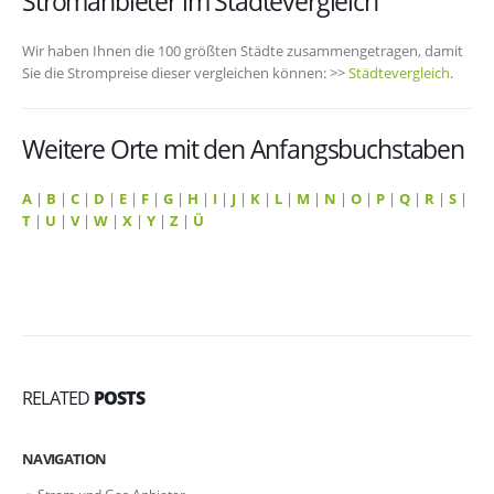
Stromanbieter im Städtevergleich
Wir haben Ihnen die 100 größten Städte zusammengetragen, damit
Sie die Strompreise dieser vergleichen können: >>
Städtevergleich
.
Weitere Orte mit den Anfangsbuchstaben
A
|
B
|
C
|
D
|
E
|
F
|
G
|
H
|
I
|
J
|
K
|
L
|
M
|
N
|
O
|
P
|
Q
|
R
|
S
|
T
|
U
|
V
|
W
|
X
|
Y
|
Z
|
Ü
RELATED
POSTS
NAVIGATION