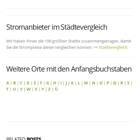
Stromanbieter im Städtevergleich
Wir haben Ihnen die 100 größten Städte zusammengetragen, damit
Sie die Strompreise dieser vergleichen können: >>
Städtevergleich
.
Weitere Orte mit den Anfangsbuchstaben
A
|
B
|
C
|
D
|
E
|
F
|
G
|
H
|
I
|
J
|
K
|
L
|
M
|
N
|
O
|
P
|
Q
|
R
|
S
|
T
|
U
|
V
|
W
|
X
|
Y
|
Z
|
Ü
RELATED
POSTS