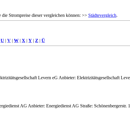
 die Strompreise dieser vergleichen können: >>
Städtevergleich
.
|
U
|
V
|
W
|
X
|
Y
|
Z
|
Ü
rizitätsgesellschaft Levern eG Anbieter: Elektrizitätsgesellschaft Lev
rgiedienst AG Anbieter: Energiedienst AG Straße: Schönenbergerstr. 