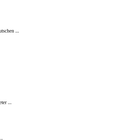
tschen ...
.
er ...
..