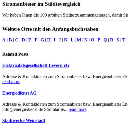
Stromanbieter im Städtevergleich
Wir haben Ihnen die 100 größten Städte zusammengetragen, damit Sie
Weitere Orte mit den Anfangsbuchstaben
A
|
B
|
C
|
D
|
E
|
F
|
G
|
H
|
I
|
J
|
K
|
L
|
M
|
N
|
O
|
P
|
Q
|
R
|
S
|
T
Related
Posts
Elektrizitätsgesellschaft Levern eG
Adresse & Kontaktdaten zum Stromanbieter bzw. Energieanbieter Elekt
read more
Energiedienst AG
Adresse & Kontaktdaten zum Stromanbieter bzw. Energieanbieter Ene
info@energiedienst.de Stromtarife...
read more
Stadtwerke Weinstadt