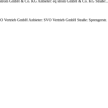
eq strom GmbH & Co. KG Anbieter: eq strom GmbH & Co. KG Straße:.
O Vertrieb GmbH Anbieter: SVO Vertrieb GmbH Straße: Sprengerstr. 2 