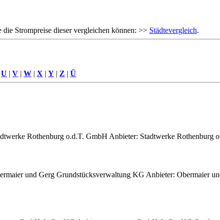
 die Strompreise dieser vergleichen können: >>
Städtevergleich
.
|
U
|
V
|
W
|
X
|
Y
|
Z
|
Ü
adtwerke Rothenburg o.d.T. GmbH Anbieter: Stadtwerke Rothenburg o.
bermaier und Gerg Grundstücksverwaltung KG Anbieter: Obermaier u