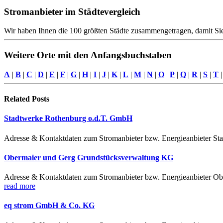
Stromanbieter im Städtevergleich
Wir haben Ihnen die 100 größten Städte zusammengetragen, damit Sie
Weitere Orte mit den Anfangsbuchstaben
A
|
B
|
C
|
D
|
E
|
F
|
G
|
H
|
I
|
J
|
K
|
L
|
M
|
N
|
O
|
P
|
Q
|
R
|
S
|
T
Related
Posts
Stadtwerke Rothenburg o.d.T. GmbH
Adresse & Kontaktdaten zum Stromanbieter bzw. Energieanbieter St
Obermaier und Gerg Grundstücksverwaltung KG
Adresse & Kontaktdaten zum Stromanbieter bzw. Energieanbieter O
read more
eq strom GmbH & Co. KG