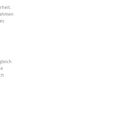
heit.
 Rahmen
es
gleich
ie
ch