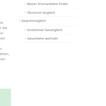
Besten Stromanbieter finden
Ökostrom Vergleich
Gaspreisvergleich
em
r die
Kostenloser Gasvergleich
 in
nnen
Gasanbieter wechseln
es
ahlen,
men