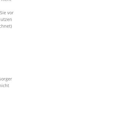
Sie vor
Nutzen
chnet)
sorger
nicht