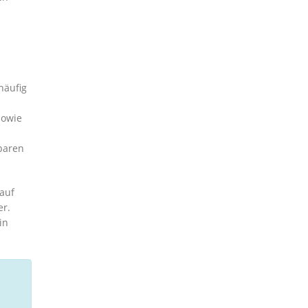
häufig
sowie
baren
 auf
er.
in