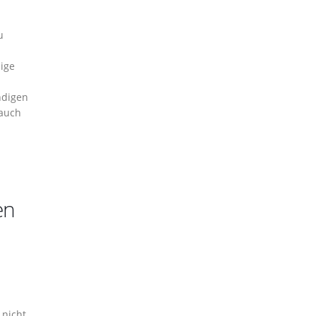
u
ige
ndigen
 auch
en
 nicht