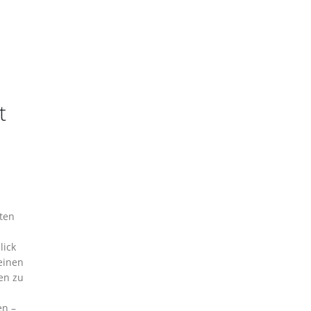
t
ten
lick
einen
fen zu
en –