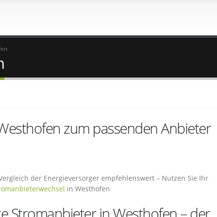
fen
n
 Westhofen zum passenden Anbieter
n Vergleich der Energieversorger empfehlenswert – Nutzen Sie Ihr
romanbieterwechsel
in Westhofen
ge Stromanbieter in Westhofen – der