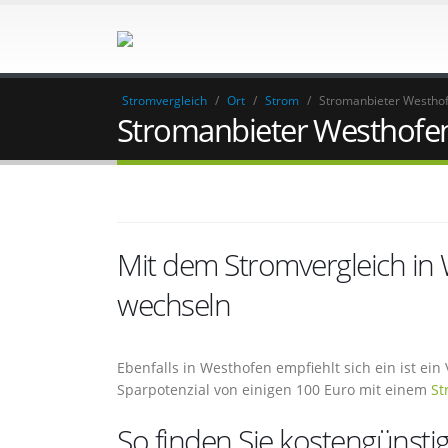
Stromvergleich
/
Ort
/
Strom
/
Stromanbieter Westho
Stromanbieter Westhofe
Mit dem Stromvergleich in
wechseln
Ebenfalls in Westhofen empfiehlt sich ein ist ei
Sparpotenzial von einigen 100 Euro mit einem
St
So finden Sie kostengünsti