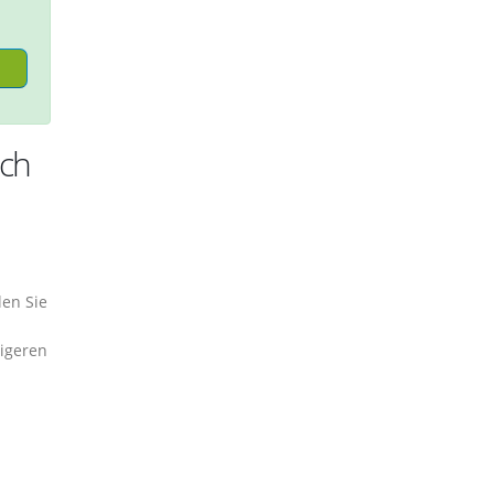
ich
en Sie
tigeren