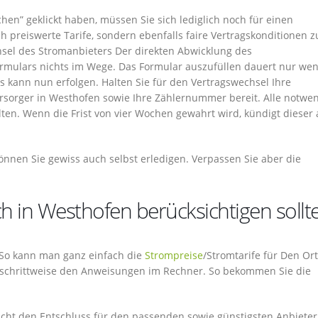
en” geklickt haben, müssen Sie sich lediglich noch für einen
ch preiswerte Tarife, sondern ebenfalls faire Vertragskonditionen z
chsel des Stromanbieters Der direkten Abwicklung des
rmulars nichts im Wege. Das Formular auszufüllen dauert nur wen
 kann nun erfolgen. Halten Sie für den Vertragswechsel Ihre
sorger in Westhofen sowie Ihre Zählernummer bereit. Alle notwe
lten. Wenn die Frist von vier Wochen gewahrt wird, kündigt dieser
önnen Sie gewiss auch selbst erledigen. Verpassen Sie aber die
h in Westhofen berücksichtigen sollt
. So kann man ganz einfach die
Strompreise
/Stromtarife für Den Ort
 schrittweise den Anweisungen im Rechner. So bekommen Sie die
cht den Entschluss für den passenden sowie günstigsten Anbieter