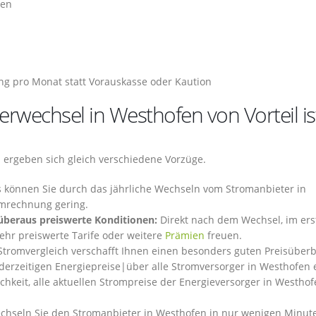
hen
ng pro Monat statt Vorauskasse oder Kaution
wechsel in Westhofen von Vorteil is
ergeben sich gleich verschiedene Vorzüge.
s können Sie durch das jährliche Wechseln vom Stromanbieter in
romrechnung gering.
 überaus preiswerte Konditionen:
Direkt nach dem Wechsel, im ers
sehr preiswerte Tarife oder weitere
Prämien
freuen.
tromvergleich verschafft Ihnen einen besonders guten Preisüberb
 derzeitigen Energiepreise|über alle Stromversorger in Westhofen 
ichkeit, alle aktuellen Strompreise der Energieversorger in Westho
hseln Sie den Stromanbieter in Westhofen in nur wenigen Minut