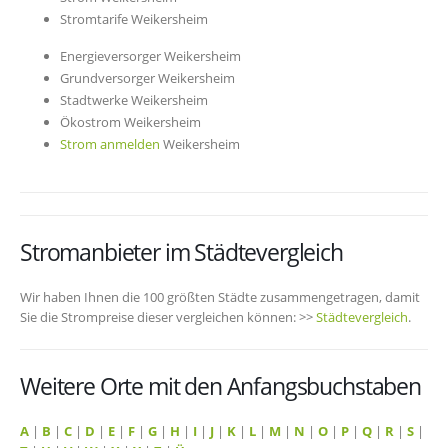
Stromtarife Weikersheim
Energieversorger Weikersheim
Grundversorger Weikersheim
Stadtwerke Weikersheim
Ökostrom Weikersheim
Strom anmelden
Weikersheim
Stromanbieter im Städtevergleich
Wir haben Ihnen die 100 größten Städte zusammengetragen, damit
Sie die Strompreise dieser vergleichen können: >>
Städtevergleich
.
Weitere Orte mit den Anfangsbuchstaben
A
|
B
|
C
|
D
|
E
|
F
|
G
|
H
|
I
|
J
|
K
|
L
|
M
|
N
|
O
|
P
|
Q
|
R
|
S
|