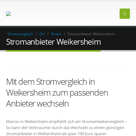
Stromvergleich
/
Ort
/
Strom
/
Stromanbieter Weikersheim
Stromanbieter Weikersheim
Mit dem Stromvergleich in
Weikersheim zum passenden
Anbieter wechseln
Ebenso in Weikersheim empfiehlt sich ein Stromanbietervergleich –
So kann der Verbraucher durch das Wechseln zu einem günstigen
Stromanbieter in Weikersheim ein paar 100 Euro sparen