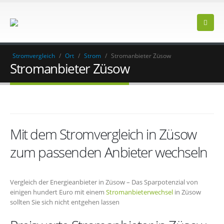
Stromvergleich
/
Ort
/
Strom
/
Stromanbieter Züsow
Stromanbieter Züsow
Mit dem Stromvergleich in Züsow
zum passenden Anbieter wechseln
Vergleich der Energieanbieter in Züsow – Das Sparpotenzial von
einigen hundert Euro mit einem
Stromanbieterwechsel
in Züsow
sollten Sie sich nicht entgehen lassen