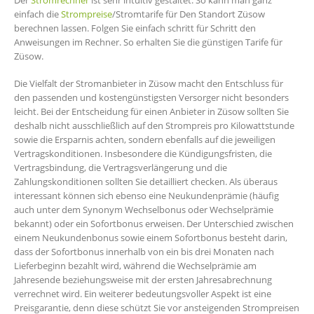
Der
Stromrechner
ist sehr intuitiv gestaltet. So kann man ganz
einfach die
Strompreise
/Stromtarife für Den Standort Züsow
berechnen lassen. Folgen Sie einfach schritt für Schritt den
Anweisungen im Rechner. So erhalten Sie die günstigen Tarife für
Züsow.
Die Vielfalt der Stromanbieter in Züsow macht den Entschluss für
den passenden und kostengünstigsten Versorger nicht besonders
leicht. Bei der Entscheidung für einen Anbieter in Züsow sollten Sie
deshalb nicht ausschließlich auf den Strompreis pro Kilowattstunde
sowie die Ersparnis achten, sondern ebenfalls auf die jeweiligen
Vertragskonditionen. Insbesondere die Kündigungsfristen, die
Vertragsbindung, die Vertragsverlängerung und die
Zahlungskonditionen sollten Sie detailliert checken. Als überaus
interessant können sich ebenso eine Neukundenprämie (häufig
auch unter dem Synonym Wechselbonus oder Wechselprämie
bekannt) oder ein Sofortbonus erweisen. Der Unterschied zwischen
einem Neukundenbonus sowie einem Sofortbonus besteht darin,
dass der Sofortbonus innerhalb von ein bis drei Monaten nach
Lieferbeginn bezahlt wird, während die Wechselprämie am
Jahresende beziehungsweise mit der ersten Jahresabrechnung
verrechnet wird. Ein weiterer bedeutungsvoller Aspekt ist eine
Preisgarantie, denn diese schützt Sie vor ansteigenden Strompreisen