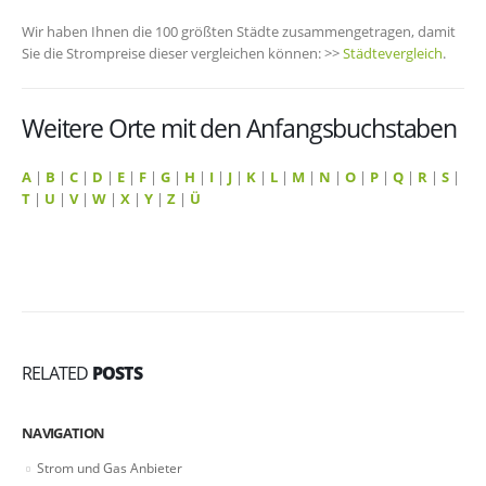
Wir haben Ihnen die 100 größten Städte zusammengetragen, damit
Sie die Strompreise dieser vergleichen können: >>
Städtevergleich
.
Weitere Orte mit den Anfangsbuchstaben
A
|
B
|
C
|
D
|
E
|
F
|
G
|
H
|
I
|
J
|
K
|
L
|
M
|
N
|
O
|
P
|
Q
|
R
|
S
|
T
|
U
|
V
|
W
|
X
|
Y
|
Z
|
Ü
RELATED
POSTS
NAVIGATION
Strom und Gas Anbieter