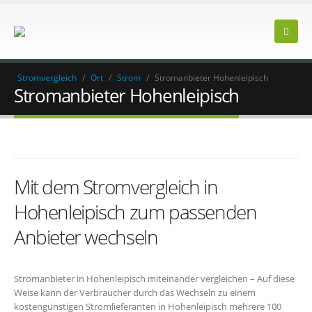
Stromvergleich
/
Ort
/
Strom
/
Stromanbieter Hohenleipisch
Stromanbieter Hohenleipisch
Mit dem Stromvergleich in
Hohenleipisch zum passenden
Anbieter wechseln
Stromanbieter in Hohenleipisch miteinander vergleichen – Auf diese
Weise kann der Verbraucher durch das Wechseln zu einem
kostengünstigen Stromlieferanten in Hohenleipisch mehrere 100