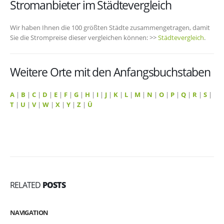
Stromanbieter im Städtevergleich
Wir haben Ihnen die 100 größten Städte zusammengetragen, damit
Sie die Strompreise dieser vergleichen können: >>
Städtevergleich
.
Weitere Orte mit den Anfangsbuchstaben
A
|
B
|
C
|
D
|
E
|
F
|
G
|
H
|
I
|
J
|
K
|
L
|
M
|
N
|
O
|
P
|
Q
|
R
|
S
|
T
|
U
|
V
|
W
|
X
|
Y
|
Z
|
Ü
RELATED
POSTS
NAVIGATION