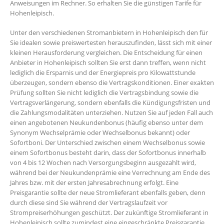
Anweisungen im Rechner. So erhalten Sie die günstigen Tarife für
Hohenleipisch.
Unter den verschiedenen Stromanbietern in Hohenleipisch den für
Sie idealen sowie preiswertesten herauszufinden, lässt sich mit einer
kleinen Herausforderung vergleichen. Die Entscheidung für einen
Anbieter in Hohenleipisch sollten Sie erst dann treffen, wenn nicht
lediglich die Ersparnis und der Energiepreis pro Kilowattstunde
überzeugen, sondern ebenso die Vertragskonditionen. Einer exakten
Prüfung sollten Sie nicht lediglich die Vertragsbindung sowie die
Vertragsverlängerung, sondern ebenfalls die Kündigungsfristen und
die Zahlungsmodalitäten unterziehen. Nutzen Sie auf jeden Fall auch
einen angebotenen Neukundenbonus (häufig ebenso unter dem
Synonym Wechselprämie oder Wechselbonus bekannt) oder
Sofortboni. Der Unterschied zwischen einem Wechselbonus sowie
einem Sofortbonus besteht darin, dass der Sofortbonus innerhalb
von 4 bis 12 Wochen nach Versorgungsbeginn ausgezahlt wird,
während bei der Neukundenprämie eine Verrechnung am Ende des
Jahres bzw. mit der ersten Jahresabrechnung erfolgt. Eine
Preisgarantie sollte der neue Stromlieferant ebenfalls geben, denn
durch diese sind Sie während der Vertragslaufzeit vor
Strompreiserhöhungen geschützt. Der zukünftige Stromlieferant in
Hohenleipisch sollte zumindest eine eingeschränkte Preisgarantie