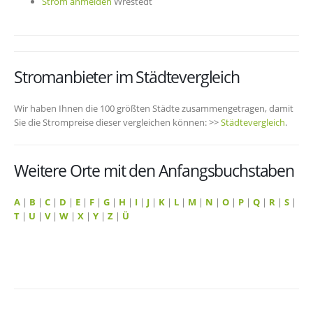
Strom anmelden
Wrestedt
Stromanbieter im Städtevergleich
Wir haben Ihnen die 100 größten Städte zusammengetragen, damit
Sie die Strompreise dieser vergleichen können: >>
Städtevergleich
.
Weitere Orte mit den Anfangsbuchstaben
A
|
B
|
C
|
D
|
E
|
F
|
G
|
H
|
I
|
J
|
K
|
L
|
M
|
N
|
O
|
P
|
Q
|
R
|
S
|
T
|
U
|
V
|
W
|
X
|
Y
|
Z
|
Ü