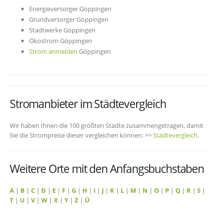
Energieversorger Göppingen
Grundversorger Göppingen
Stadtwerke Göppingen
Ökostrom Göppingen
Strom anmelden
Göppingen
Stromanbieter im Städtevergleich
Wir haben Ihnen die 100 größten Städte zusammengetragen, damit
Sie die Strompreise dieser vergleichen können: >>
Städtevergleich
.
Weitere Orte mit den Anfangsbuchstaben
A
|
B
|
C
|
D
|
E
|
F
|
G
|
H
|
I
|
J
|
K
|
L
|
M
|
N
|
O
|
P
|
Q
|
R
|
S
|
T
|
U
|
V
|
W
|
X
|
Y
|
Z
|
Ü