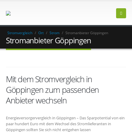
Stromvergleich
/
Ort
/
Strom
/
Stromanbieter Göppingen
Stromanbieter Göppingen
Mit dem Stromvergleich in
Göppingen zum passenden
Anbieter wechseln
Energieversorgervergleich in Göppingen – Das Sparpotential von ein
paar hundert Euro mit dem Wechsel des Stromlieferanten in
Göppingen sollten Sie sich nicht entgehen lassen