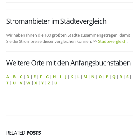
Stromanbieter im Städtevergleich
Wir haben Ihnen die 100 größten Städte zusammengetragen, damit
Sie die Strompreise dieser vergleichen können: >>
Städtevergleich
.
Weitere Orte mit den Anfangsbuchstaben
A
|
B
|
C
|
D
|
E
|
F
|
G
|
H
|
I
|
J
|
K
|
L
|
M
|
N
|
O
|
P
|
Q
|
R
|
S
|
T
|
U
|
V
|
W
|
X
|
Y
|
Z
|
Ü
RELATED
POSTS