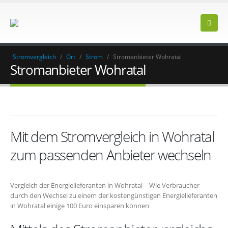
Stromvergleich
/
Ort
/
Strom
/
Stromanbieter Wohratal
Stromanbieter Wohratal
Mit dem Stromvergleich in Wohratal
zum passenden Anbieter wechseln
Vergleich der Energielieferanten in Wohratal – Wie Verbraucher
durch den Wechsel zu einem der kostengünstigen Energielieferanten
in Wohratal einige 100 Euro einsparen können