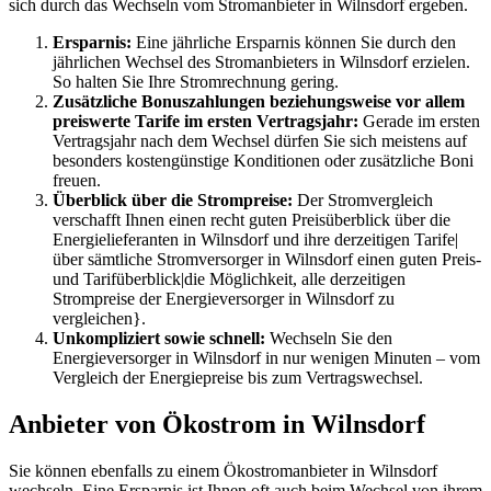
sich durch das Wechseln vom Stromanbieter in Wilnsdorf ergeben.
Ersparnis:
Eine jährliche Ersparnis können Sie durch den
jährlichen Wechsel des Stromanbieters in Wilnsdorf erzielen.
So halten Sie Ihre Stromrechnung gering.
Zusätzliche Bonuszahlungen beziehungsweise vor allem
preiswerte Tarife im ersten Vertragsjahr:
Gerade im ersten
Vertragsjahr nach dem Wechsel dürfen Sie sich meistens auf
besonders kostengünstige Konditionen oder zusätzliche Boni
freuen.
Überblick über die Strompreise:
Der Stromvergleich
verschafft Ihnen einen recht guten Preisüberblick über die
Energielieferanten in Wilnsdorf und ihre derzeitigen Tarife|
über sämtliche Stromversorger in Wilnsdorf einen guten Preis-
und Tarifüberblick|die Möglichkeit, alle derzeitigen
Strompreise der Energieversorger in Wilnsdorf zu
vergleichen}.
Unkompliziert sowie schnell:
Wechseln Sie den
Energieversorger in Wilnsdorf in nur wenigen Minuten – vom
Vergleich der Energiepreise bis zum Vertragswechsel.
Anbieter von Ökostrom in Wilnsdorf
Sie können ebenfalls zu einem Ökostromanbieter in Wilnsdorf
wechseln. Eine Ersparnis ist Ihnen oft auch beim Wechsel von ihrem