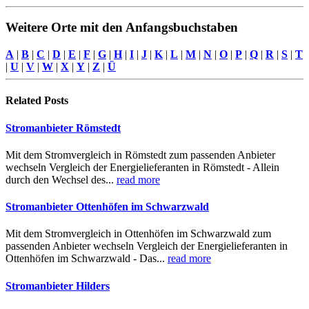
Weitere Orte mit den Anfangsbuchstaben
A
|
B
|
C
|
D
|
E
|
F
|
G
|
H
|
I
|
J
|
K
|
L
|
M
|
N
|
O
|
P
|
Q
|
R
|
S
|
T
|
U
|
V
|
W
|
X
|
Y
|
Z
|
Ü
Related
Posts
Stromanbieter Römstedt
Mit dem Stromvergleich in Römstedt zum passenden Anbieter
wechseln Vergleich der Energielieferanten in Römstedt - Allein
durch den Wechsel des...
read more
Stromanbieter Ottenhöfen im Schwarzwald
Mit dem Stromvergleich in Ottenhöfen im Schwarzwald zum
passenden Anbieter wechseln Vergleich der Energielieferanten in
Ottenhöfen im Schwarzwald - Das...
read more
Stromanbieter Hilders