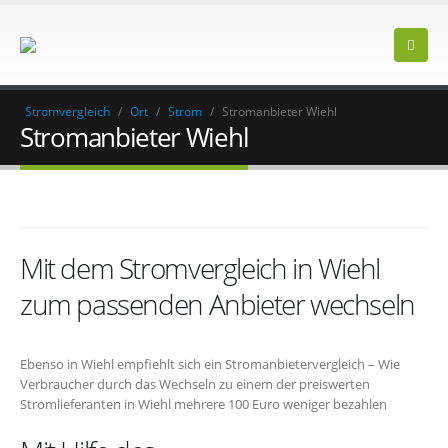
Stromvergleich
/
Ort
/
Strom
/
Stromanbieter Wiehl
Stromanbieter Wiehl
Mit dem Stromvergleich in Wiehl
zum passenden Anbieter wechseln
Ebenso in Wiehl empfiehlt sich ein Stromanbietervergleich – Wie
Verbraucher durch das Wechseln zu einem der preiswerten
Stromlieferanten in Wiehl mehrere 100 Euro weniger bezahlen