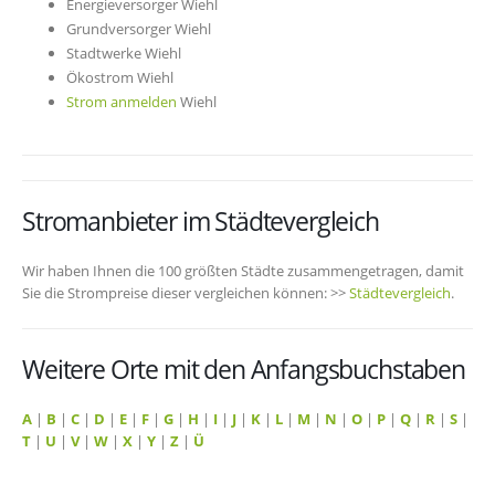
Energieversorger Wiehl
Grundversorger Wiehl
Stadtwerke Wiehl
Ökostrom Wiehl
Strom anmelden
Wiehl
Stromanbieter im Städtevergleich
Wir haben Ihnen die 100 größten Städte zusammengetragen, damit
Sie die Strompreise dieser vergleichen können: >>
Städtevergleich
.
Weitere Orte mit den Anfangsbuchstaben
A
|
B
|
C
|
D
|
E
|
F
|
G
|
H
|
I
|
J
|
K
|
L
|
M
|
N
|
O
|
P
|
Q
|
R
|
S
|
T
|
U
|
V
|
W
|
X
|
Y
|
Z
|
Ü