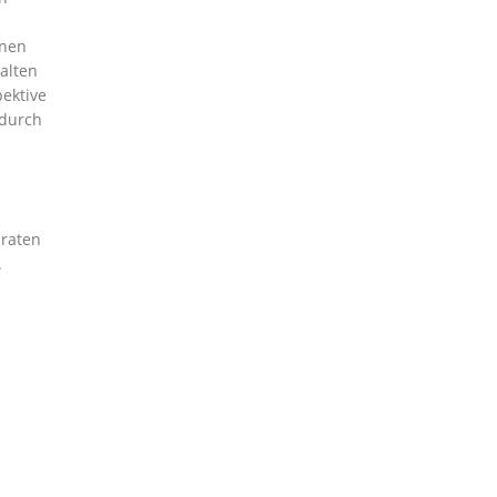
enen
alten
ektive
 durch
uraten
.