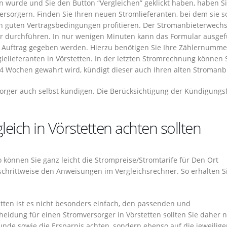
wurde und Sie den Button “Vergleichen” geklickt haben, haben Si
rsorgern. Finden Sie Ihren neuen Stromlieferanten, bei dem sie 
on guten Vertragsbedingungen profitieren. Der Stromanbieterwechs
ar durchführen. In nur wenigen Minuten kann das Formular ausgefü
n Auftrag gegeben werden. Hierzu benötigen Sie Ihre Zählernumm
lieferanten in Vörstetten. In der letzten Stromrechnung können 
n 4 Wochen gewahrt wird, kündigt dieser auch Ihren alten Stromanbi
orger auch selbst kündigen. Die Berücksichtigung der Kündigungsfr
eich in Vörstetten achten sollten
 So können Sie ganz leicht die Strompreise/Stromtarife für Den Ort
 schrittweise den Anweisungen im Vergleichsrechner. So erhalten S
etten ist es nicht besonders einfach, den passenden und
eidung für einen Stromversorger in Vörstetten sollten Sie daher n
unde sowie die Ersparnis achten, sondern ebenso auf die jeweilig