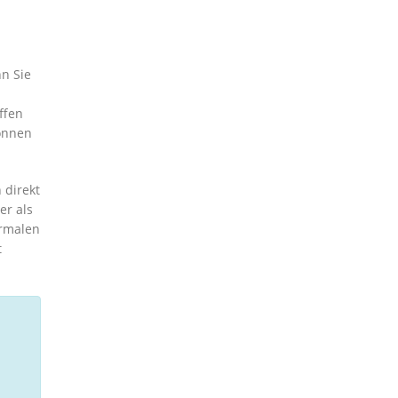
nn Sie
ffen
können
 direkt
er als
ormalen
t