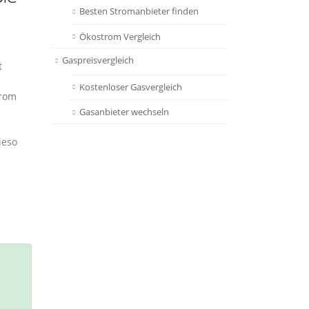
Besten Stromanbieter finden
Ökostrom Vergleich
Gaspreisvergleich
t
Kostenloser Gasvergleich
trom
s
Gasanbieter wechseln
ieso