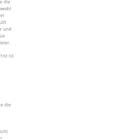
e die
sowohl
el
llt
er und
Sie
eter.
ist ist
ie die
icht
en