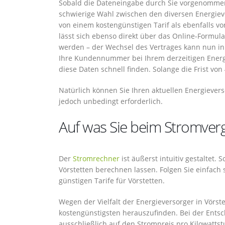
Sobald die Dateneingabe durch Sie vorgenommen 
schwierige Wahl zwischen den diversen Energieve
von einem kostengünstigen Tarif als ebenfalls v
lässt sich ebenso direkt über das Online-Formul
werden – der Wechsel des Vertrages kann nun i
Ihre Kundennummer bei Ihrem derzeitigen Energie
diese Daten schnell finden. Solange die Frist vo
Natürlich können Sie Ihren aktuellen Energievers
jedoch unbedingt erforderlich.
Auf was Sie beim Stromvergl
Der
Stromrechner
ist äußerst intuitiv gestaltet.
Vörstetten berechnen lassen. Folgen Sie einfach
günstigen Tarife für Vörstetten.
Wegen der Vielfalt der Energieversorger in Vörst
kostengünstigsten herauszufinden. Bei der Entsch
ausschließlich auf den Strompreis pro Kilowattst