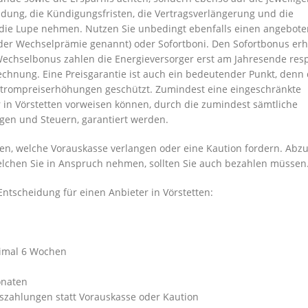
dung, die Kündigungsfristen, die Vertragsverlängerung und die
er die Lupe nehmen. Nutzen Sie unbedingt ebenfalls einen angebot
er Wechselprämie genannt) oder Sofortboni. Den Sofortbonus erh
Wechselbonus zahlen die Energieversorger erst am Jahresende resp
echnung. Eine Preisgarantie ist auch ein bedeutender Punkt, denn
r Strompreiserhöhungen geschützt. Zumindest eine eingeschränkte
r in Vörstetten vorweisen können, durch die zumindest sämtliche
en und Steuern, garantiert werden.
ten, welche Vorauskasse verlangen oder eine Kaution fordern. Abz
 welchen Sie in Anspruch nehmen, sollten Sie auch bezahlen müssen
Entscheidung für einen Anbieter in Vörstetten:
ximal 6 Wochen
onaten
szahlungen statt Vorauskasse oder Kaution