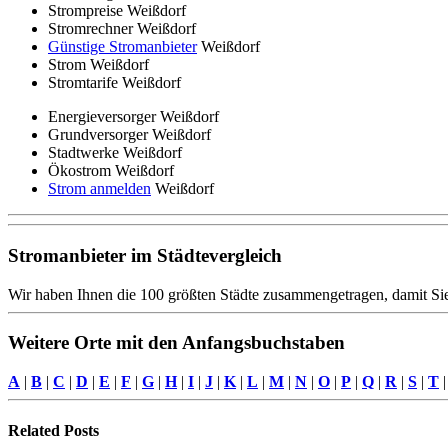
Strompreise Weißdorf
Stromrechner Weißdorf
Günstige Stromanbieter
Weißdorf
Strom Weißdorf
Stromtarife Weißdorf
Energieversorger Weißdorf
Grundversorger Weißdorf
Stadtwerke Weißdorf
Ökostrom Weißdorf
Strom anmelden
Weißdorf
Stromanbieter im Städtevergleich
Wir haben Ihnen die 100 größten Städte zusammengetragen, damit Sie
Weitere Orte mit den Anfangsbuchstaben
A
|
B
|
C
|
D
|
E
|
F
|
G
|
H
|
I
|
J
|
K
|
L
|
M
|
N
|
O
|
P
|
Q
|
R
|
S
|
T
Related
Posts