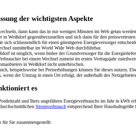
sung der wichtigsten Aspekte
wechseln, dann kann das in nur wenigen Minuten im Web getan werden
ger in Weißdorf gegenüberzustellen und sich dann für den preiswertest
ie sich schlussendlich für einen günstigeren Energieversorger entschei
chsel unmittelbar im World Wide Web durchführbar.
dorf ist möglich, wenn bisher der Grundversorger für die Energieliefe
Verbraucher bei einem Wechsel zumeist im ersten Vertragsjahr zuteilwer
manbieters in Weißdorf nicht unterbrochen.
sich, beispielsweise bei Preiserhöhungen können Sie dieses nutzen. E
wenn der Umzug in einen Ort erfolgt, der außerhalb des Netzgebietes 
nktioniert es
Postleitzahl und Ihres ungefähren Energieverbrauchs im Jahr in kWh erfo
 durchschnittlichen
Stromverbrauch
entsprechend Ihrer Haushaltsgröße 
 für Sie zusammengestellt: