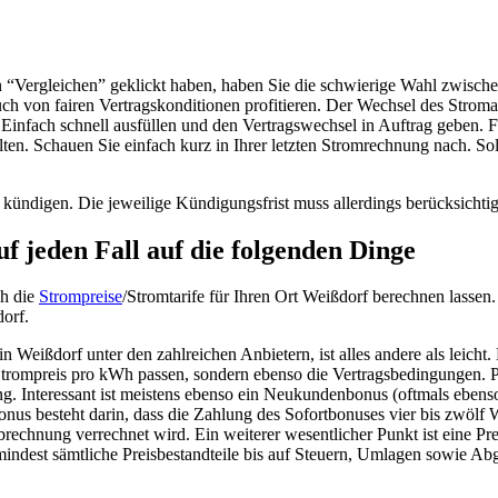
n “Vergleichen” geklickt haben, haben Sie die schwierige Wahl zwische
auch von fairen Vertragskonditionen profitieren. Der Wechsel des Stro
 Einfach schnell ausfüllen und den Vertragswechsel in Auftrag geben
ten. Schauen Sie einfach kurz in Ihrer letzten Stromrechnung nach. Sol
 kündigen. Die jeweilige Kündigungsfrist muss allerdings berücksichti
f jeden Fall auf die folgenden Dinge
ch die
Strompreise
/Stromtarife für Ihren Ort Weißdorf berechnen lass
dorf.
 Weißdorf unter den zahlreichen Anbietern, ist alles andere als leicht.
Strompreis pro kWh passen, sondern ebenso die Vertragsbedingungen. P
ung. Interessant ist meistens ebenso ein Neukundenbonus (oftmals ebe
s besteht darin, dass die Zahlung des Sofortbonuses vier bis zwölf 
chnung verrechnet wird. Ein weiterer wesentlicher Punkt ist eine Preis
ndest sämtliche Preisbestandteile bis auf Steuern, Umlagen sowie Abga