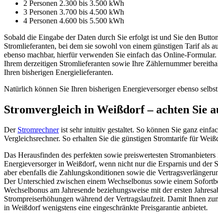
2 Personen 2.300 bis 3.500 kWh
3 Personen 3.700 bis 4.500 kWh
4 Personen 4.600 bis 5.500 kWh
Sobald die Eingabe der Daten durch Sie erfolgt ist und Sie den Butto
Stromlieferanten, bei dem sie sowohl von einem günstigen Tarif als 
ebenso machbar, hierfür verwenden Sie einfach das Online-Formular.
Ihrem derzeitigen Stromlieferanten sowie Ihre Zählernummer bereithal
Ihren bisherigen Energielieferanten.
Natürlich können Sie Ihren bisherigen Energieversorger ebenso selbst
Stromvergleich in Weißdorf – achten Sie au
Der
Stromrechner
ist sehr intuitiv gestaltet. So können Sie ganz einfa
Vergleichsrechner. So erhalten Sie die günstigen Stromtarife für Weiß
Das Herausfinden des perfekten sowie preiswertesten Stromanbieters in
Energieversorger in Weißdorf, wenn nicht nur die Ersparnis und der 
aber ebenfalls die Zahlungskonditionen sowie die Vertragsverlänger
Der Unterschied zwischen einem Wechselbonus sowie einem Sofortbonu
Wechselbonus am Jahresende beziehungsweise mit der ersten Jahresabre
Strompreiserhöhungen während der Vertragslaufzeit. Damit Ihnen zumi
in Weißdorf wenigstens eine eingeschränkte Preisgarantie anbietet.