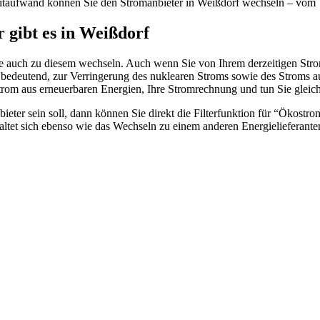
itaufwand können Sie den Stromanbieter in Weißdorf wechseln – vom V
r gibt es in Weißdorf
 Sie auch zu diesem wechseln. Auch wenn Sie von Ihrem derzeitigen St
ie bedeutend, zur Verringerung des nuklearen Stroms sowie des Stroms au
rom aus erneuerbaren Energien, Ihre Stromrechnung und tun Sie gleich
ieter sein soll, dann können Sie direkt die Filterfunktion für “Ökostrom
ltet sich ebenso wie das Wechseln zu einem anderen Energielieferanten