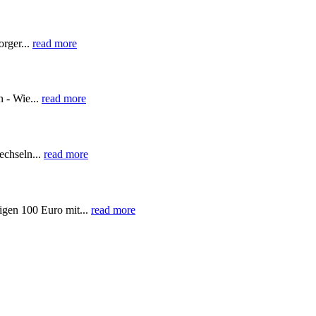
orger...
read more
 - Wie...
read more
echseln...
read more
igen 100 Euro mit...
read more