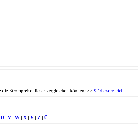
 die Strompreise dieser vergleichen können: >>
Städtevergleich
.
|
U
|
V
|
W
|
X
|
Y
|
Z
|
Ü