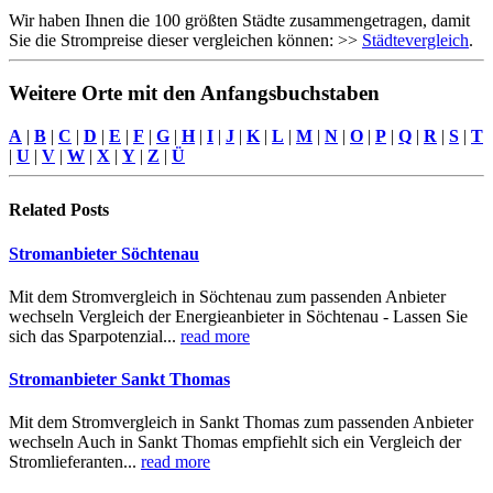
Wir haben Ihnen die 100 größten Städte zusammengetragen, damit
Sie die Strompreise dieser vergleichen können: >>
Städtevergleich
.
Weitere Orte mit den Anfangsbuchstaben
A
|
B
|
C
|
D
|
E
|
F
|
G
|
H
|
I
|
J
|
K
|
L
|
M
|
N
|
O
|
P
|
Q
|
R
|
S
|
T
|
U
|
V
|
W
|
X
|
Y
|
Z
|
Ü
Related
Posts
Stromanbieter Söchtenau
Mit dem Stromvergleich in Söchtenau zum passenden Anbieter
wechseln Vergleich der Energieanbieter in Söchtenau - Lassen Sie
sich das Sparpotenzial...
read more
Stromanbieter Sankt Thomas
Mit dem Stromvergleich in Sankt Thomas zum passenden Anbieter
wechseln Auch in Sankt Thomas empfiehlt sich ein Vergleich der
Stromlieferanten...
read more