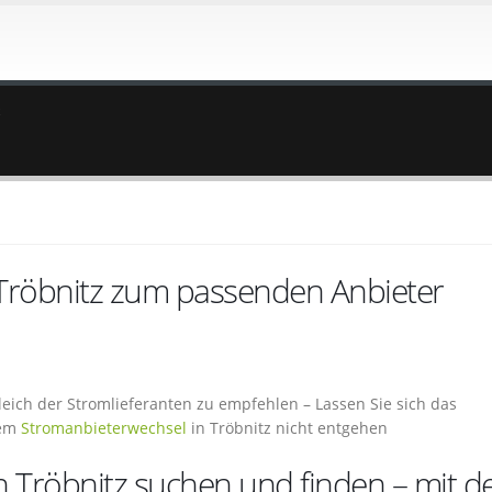
z
 Tröbnitz zum passenden Anbieter
gleich der Stromlieferanten zu empfehlen – Lassen Sie sich das
dem
Stromanbieterwechsel
in Tröbnitz nicht entgehen
n Tröbnitz suchen und finden – mit 