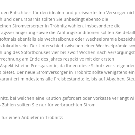
den Entschluss für den idealen und preiswertesten Versorger nic
 und der Ersparnis sollten Sie unbedingt ebenso die
einen Stromversorger in Tröbnitz wählen. Insbesondere die
ragsverlängerung sowie die Zahlungskonditionen sollten Sie detaill
oftmals ebenfalls als Wechselbonus oder Wechselprämie bezeich
s lukrativ sein. Der Unterschied zwischen einer Wechselprämie so
ahlung des Sofortbonuses vier bis zwölf Wochen nach Versorgungs
rrechnung am Ende des Jahres respektive mit der ersten
Aspekt ist eine Preisgarantie, da Ihnen diese Schutz vor steigende
bietet. Der neue Stromversorger in Tröbnitz sollte wenigstens ei
arantiert mindestens alle Preisbestandteile, bis auf Abgaben, Ste
tz, bei welchen eine Kaution gefordert oder Vorkasse verlangt wi
– Zahlen sollten Sie nur für verbrauchten Strom.
für einen Anbieter in Tröbnitz: