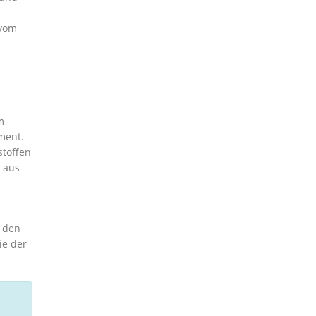
 vom
m
ment.
stoffen
m aus
t den
ie der