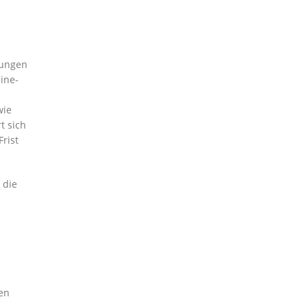
rungen
ine-
wie
t sich
rist
 die
gen