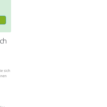
ich
ie sich
inen