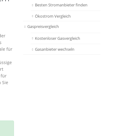
Besten Stromanbieter finden
Ökostrom Vergleich
Gaspreisvergleich
der
Kostenloser Gasvergleich
s
le für
Gasanbieter wechseln
üssige
rt
 für
 Sie