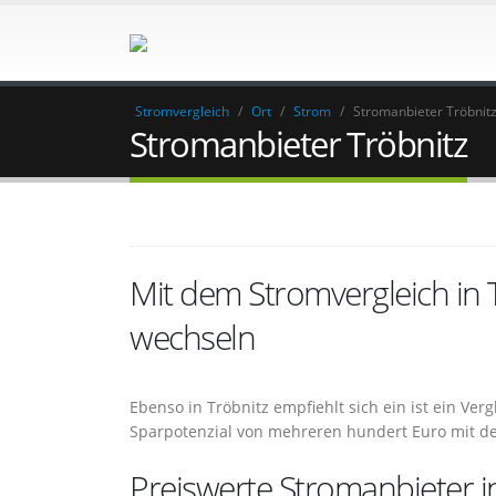
Stromvergleich
/
Ort
/
Strom
/
Stromanbieter Tröbnit
Stromanbieter Tröbnitz
Mit dem Stromvergleich in
wechseln
Ebenso in Tröbnitz empfiehlt sich ein ist ein Ver
Sparpotenzial von mehreren hundert Euro mit 
Preiswerte Stromanbieter i