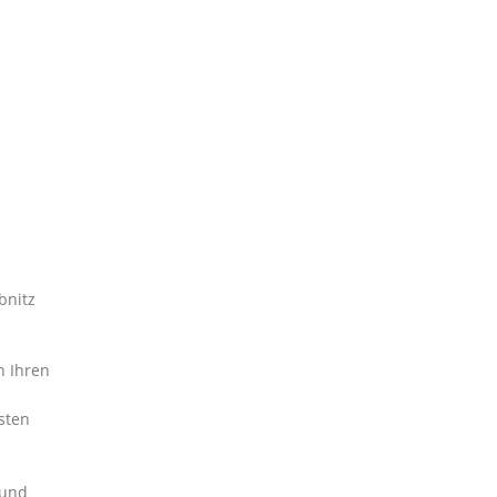
bnitz
h Ihren
sten
 und