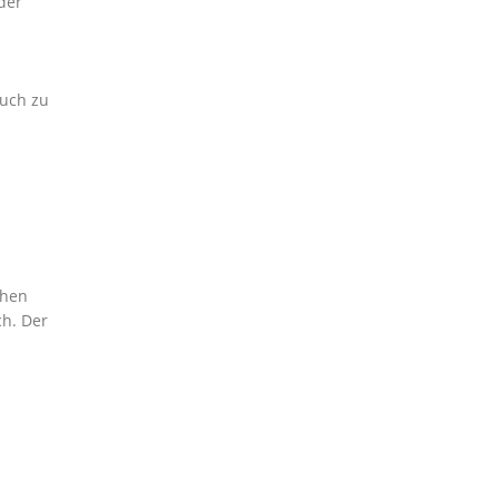
der
auch zu
chen
ch. Der