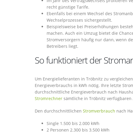
Im Jahr des Vertragswechsels profitieren 
recht günstige Tarife.
Ebenfalls bei einem Wechsel des Stromanbi
Wechselprozesses sichergestellt.
Beispielsweise bei Preiserhöhungen besteh
machen. Auch ein Umzug bietet die Chance
Stromversorgern häufig nur dann, wenn der
Betreibers liegt.
So funktioniert der Stroman
Um Energielieferanten in Tröbnitz zu vergleichen
Energieverbrauchs in kWh nötig. Ihre letzte Str
durchschnittliche Energieverbrauch nach Hausha
Stromrechner
sämtliche in Tröbnitz verfügbaren 
Den durchschnittlichen
Stromverbrauch
nach Hau
Single 1.500 bis 2.000 kWh
2 Personen 2.300 bis 3.500 kWh