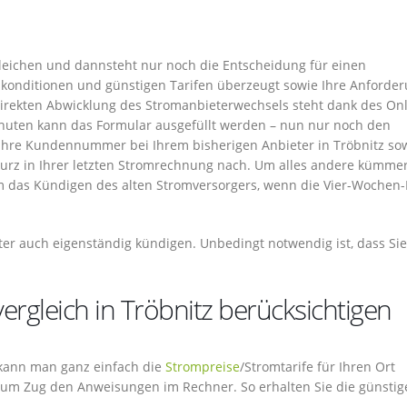
rgleichen und dannsteht nur noch die Entscheidung für einen
gskonditionen und günstigen Tarifen überzeugt sowie Ihre Anforde
 direkten Abwicklung des Stromanbieterwechsels steht dank des Onl
nuten kann das Formular ausgefüllt werden – nun nur noch den
r Ihre Kundennummer bei Ihrem bisherigen Anbieter in Tröbnitz so
kurz in Ihrer letzten Stromrechnung nach. Um alles andere kümmer
um das Kündigen des alten Stromversorgers, wenn die Vier-Wochen-F
ter auch eigenständig kündigen. Unbedingt notwendig ist, dass Sie
ergleich in Tröbnitz berücksichtigen
o kann man ganz einfach die
Strompreise
/Stromtarife für Ihren Ort
ug um Zug den Anweisungen im Rechner. So erhalten Sie die günsti