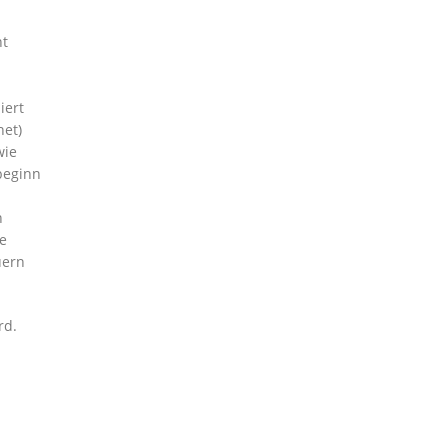
ht
iert
net)
wie
beginn
n
ne
uern
rd.