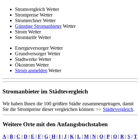
Stromvergleich Wetter
Strompreise Wetter
Stromrechner Wetter
Günstige Stromanbieter
Wetter
Strom Wetter
Stromtarife Wetter
Energieversorger Wetter
Grundversorger Wetter
Stadtwerke Wetter
Ökostrom Wetter
Strom anmelden
Wetter
Stromanbieter im Städtevergleich
Wir haben Ihnen die 100 größten Städte zusammengetragen, damit
Sie die Strompreise dieser vergleichen können: >>
Städtevergleich
.
Weitere Orte mit den Anfangsbuchstaben
A
|
B
|
C
|
D
|
E
|
F
|
G
|
H
|
I
|
J
|
K
|
L
|
M
|
N
|
O
|
P
|
Q
|
R
|
S
|
T