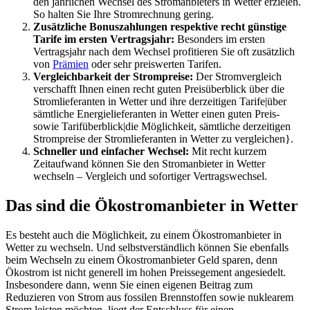
den jährlichen Wechsel des Stromanbieters in Wetter erzielen.
So halten Sie Ihre Stromrechnung gering.
Zusätzliche Bonuszahlungen respektive recht günstige
Tarife im ersten Vertragsjahr:
Besonders im ersten
Vertragsjahr nach dem Wechsel profitieren Sie oft zusätzlich
von
Prämien
oder sehr preiswerten Tarifen.
Vergleichbarkeit der Strompreise:
Der Stromvergleich
verschafft Ihnen einen recht guten Preisüberblick über die
Stromlieferanten in Wetter und ihre derzeitigen Tarife|über
sämtliche Energielieferanten in Wetter einen guten Preis-
sowie Tarifüberblick|die Möglichkeit, sämtliche derzeitigen
Strompreise der Stromlieferanten in Wetter zu vergleichen}.
Schneller und einfacher Wechsel:
Mit recht kurzem
Zeitaufwand können Sie den Stromanbieter in Wetter
wechseln – Vergleich und sofortiger Vertragswechsel.
Das sind die Ökostromanbieter in Wetter
Es besteht auch die Möglichkeit, zu einem Ökostromanbieter in
Wetter zu wechseln. Und selbstverständlich können Sie ebenfalls
beim Wechseln zu einem Ökostromanbieter Geld sparen, denn
Ökostrom ist nicht generell im hohen Preissegement angesiedelt.
Insbesondere dann, wenn Sie einen eigenen Beitrag zum
Reduzieren von Strom aus fossilen Brennstoffen sowie nuklearem
Strom leisten möchten, liegt der Entschluss für einen