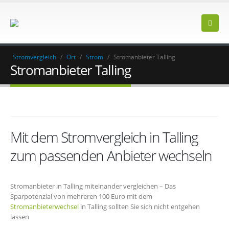
Stromvergleich
/
Ort
/
Strom
/
Stromanbieter Talling
Stromanbieter Talling
Mit dem Stromvergleich in Talling
zum passenden Anbieter wechseln
Stromanbieter in Talling miteinander vergleichen – Das
Sparpotenzial von mehreren 100 Euro mit dem
Stromanbieterwechsel
in Talling sollten Sie sich nicht entgehen
lassen