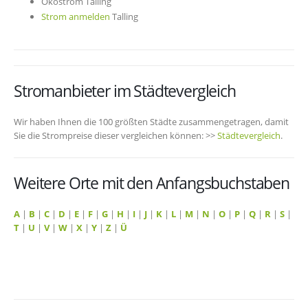
Ökostrom Talling
Strom anmelden
Talling
Stromanbieter im Städtevergleich
Wir haben Ihnen die 100 größten Städte zusammengetragen, damit
Sie die Strompreise dieser vergleichen können: >>
Städtevergleich
.
Weitere Orte mit den Anfangsbuchstaben
A
|
B
|
C
|
D
|
E
|
F
|
G
|
H
|
I
|
J
|
K
|
L
|
M
|
N
|
O
|
P
|
Q
|
R
|
S
|
T
|
U
|
V
|
W
|
X
|
Y
|
Z
|
Ü