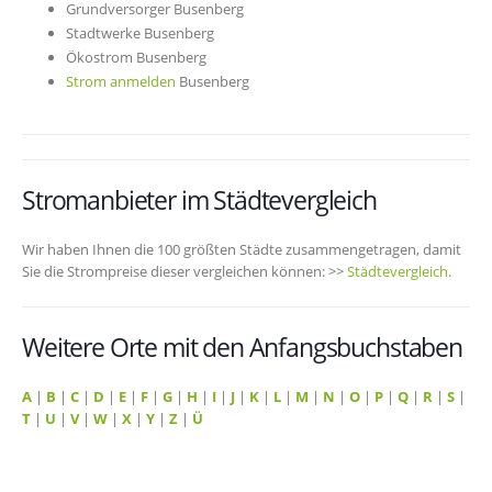
Grundversorger Busenberg
Stadtwerke Busenberg
Ökostrom Busenberg
Strom anmelden
Busenberg
Stromanbieter im Städtevergleich
Wir haben Ihnen die 100 größten Städte zusammengetragen, damit
Sie die Strompreise dieser vergleichen können: >>
Städtevergleich
.
Weitere Orte mit den Anfangsbuchstaben
A
|
B
|
C
|
D
|
E
|
F
|
G
|
H
|
I
|
J
|
K
|
L
|
M
|
N
|
O
|
P
|
Q
|
R
|
S
|
T
|
U
|
V
|
W
|
X
|
Y
|
Z
|
Ü