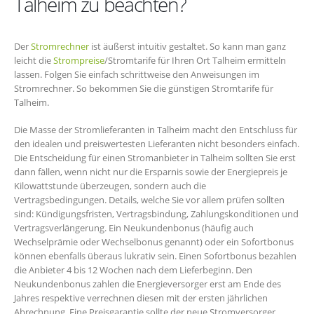
Talheim zu beachten?
Der
Stromrechner
ist äußerst intuitiv gestaltet. So kann man ganz
leicht die
Strompreise
/Stromtarife für Ihren Ort Talheim ermitteln
lassen. Folgen Sie einfach schrittweise den Anweisungen im
Stromrechner. So bekommen Sie die günstigen Stromtarife für
Talheim.
Die Masse der Stromlieferanten in Talheim macht den Entschluss für
den idealen und preiswertesten Lieferanten nicht besonders einfach.
Die Entscheidung für einen Stromanbieter in Talheim sollten Sie erst
dann fällen, wenn nicht nur die Ersparnis sowie der Energiepreis je
Kilowattstunde überzeugen, sondern auch die
Vertragsbedingungen. Details, welche Sie vor allem prüfen sollten
sind: Kündigungsfristen, Vertragsbindung, Zahlungskonditionen und
Vertragsverlängerung. Ein Neukundenbonus (häufig auch
Wechselprämie oder Wechselbonus genannt) oder ein Sofortbonus
können ebenfalls überaus lukrativ sein. Einen Sofortbonus bezahlen
die Anbieter 4 bis 12 Wochen nach dem Lieferbeginn. Den
Neukundenbonus zahlen die Energieversorger erst am Ende des
Jahres respektive verrechnen diesen mit der ersten jährlichen
Abrechnung. Eine Preisgarantie sollte der neue Stromversorger