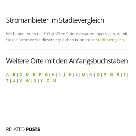
Stromanbieter im Städtevergleich
Wir haben Ihnen die 100 größten Städte zusammengetragen, damit
Sie die Strompreise dieser vergleichen können: >>
Städtevergleich
.
Weitere Orte mit den Anfangsbuchstaben
A
|
B
|
C
|
D
|
E
|
F
|
G
|
H
|
I
|
J
|
K
|
L
|
M
|
N
|
O
|
P
|
Q
|
R
|
S
|
T
|
U
|
V
|
W
|
X
|
Y
|
Z
|
Ü
RELATED
POSTS