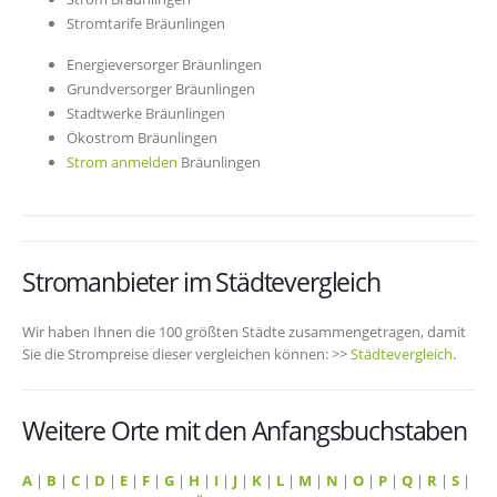
Stromtarife Bräunlingen
Energieversorger Bräunlingen
Grundversorger Bräunlingen
Stadtwerke Bräunlingen
Ökostrom Bräunlingen
Strom anmelden
Bräunlingen
Stromanbieter im Städtevergleich
Wir haben Ihnen die 100 größten Städte zusammengetragen, damit
Sie die Strompreise dieser vergleichen können: >>
Städtevergleich
.
Weitere Orte mit den Anfangsbuchstaben
A
|
B
|
C
|
D
|
E
|
F
|
G
|
H
|
I
|
J
|
K
|
L
|
M
|
N
|
O
|
P
|
Q
|
R
|
S
|