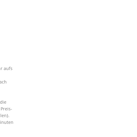
r aufs
nach
die
Preis-
len}.
Minuten