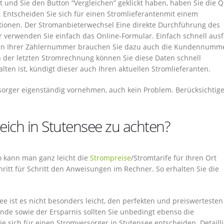
st und Sie den Button “Vergleichen” geklickt haben, haben Sie die Q
 Entscheiden Sie sich für einen Stromlieferantenmit einem
itionen. Der Stromanbieterwechsel Eine direkte Durchführung des
r verwenden Sie einfach das Online-Formular. Einfach schnell ausf
ben Ihrer Zählernummer brauchen Sie dazu auch die Kundennumme
In der letzten Stromrechnung können Sie diese Daten schnell
ten ist, kündigt dieser auch Ihren aktuellen Stromlieferanten.
sorger eigenständig vornehmen, auch kein Problem. Berücksichtige
eich in Stutensee zu achten?
 So kann man ganz leicht die
Strompreise
/Stromtarife für Ihren Ort
hritt für Schritt den Anweisungen im Rechner. So erhalten Sie die
ee ist es nicht besonders leicht, den perfekten und preiswertesten
nde sowie der Ersparnis sollten Sie unbedingt ebenso die
e sich für einen Stromversorger in Stutensee entscheiden. Detailli