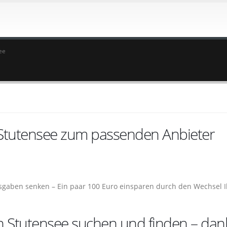
ee
 Stutensee zum passenden Anbieter
sgaben senken – Ein paar 100 Euro einsparen durch den Wechsel I
n Stutensee suchen und finden – dan