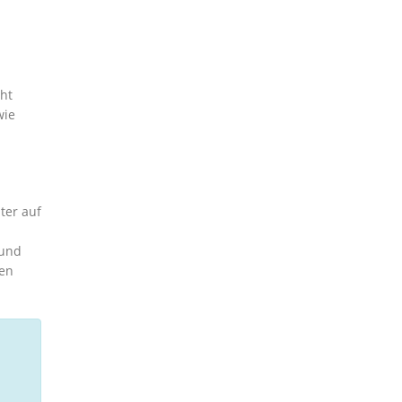
ht
wie
ter auf
 und
hen