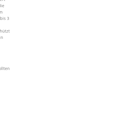
die
ym
bis 3
hützt
in
llten