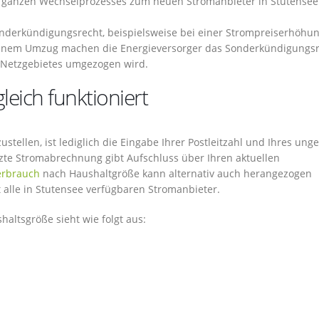
s ganzen Wechselprozesses zum neuen Stromanbieter in Stutensee
nderkündigungsrecht, beispielsweise bei einer Strompreiserhöhu
einem Umzug machen die Energieversorger das Sonderkündigungs
 Netzgebietes umgezogen wird.
eich funktioniert
tellen, ist lediglich die Eingabe Ihrer Postleitzahl und Ihres ung
tzte Stromabrechnung gibt Aufschluss über Ihren aktuellen
erbrauch
nach Haushaltgröße kann alternativ auch herangezogen
t alle in Stutensee verfügbaren Stromanbieter.
altsgröße sieht wie folgt aus: