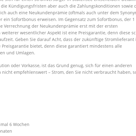
g, die Kündigungsfristen aber auch die Zahlungskonditionen sowie 
n sich auch eine Neukundenprämie (oftmals auch unter dem Synon
ein Sofortbonus erweisen. Im Gegensatz zum Sofortbonus, der 1 
 die Verrechnung der Neukundenprämie erst mit der ersten
eiterer wesentlicher Aspekt ist eine Preisgarantie, denn diese sc
ufzeit. Geben Sie darauf Acht, dass der zukünftige Stromlieferant 
Preisgarantie bietet, denn diese garantiert mindestens alle
ben und Umlagen.
aution oder Vorkasse, ist das Grund genug, sich für einen anderen
h nicht empfehlenswert – Strom, den Sie nicht verbraucht haben, so
ximal 6 Wochen
onaten