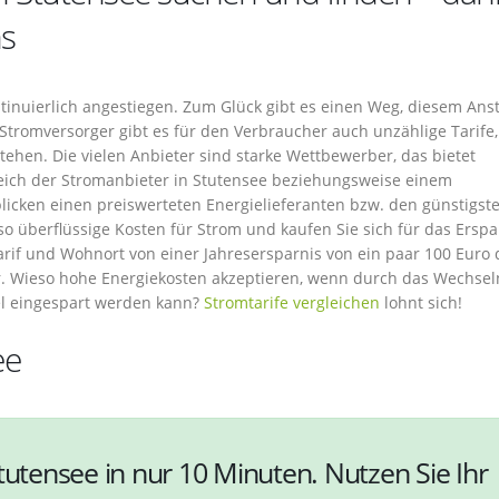
hs
ntinuierlich angestiegen. Zum Glück gibt es einen Weg, diesem Ans
Stromversorger gibt es für den Verbraucher auch unzählige Tarife,
tehen. Die vielen Anbieter sind starke Wettbewerber, das bietet
leich der Stromanbieter in Stutensee beziehungsweise einem
licken einen preiswerteten Energielieferanten bzw. den günstigst
so überflüssige Kosten für Strom und kaufen Sie sich für das Erspa
tarif und Wohnort von einer Jahresersparnis von ein paar 100 Euro
. Wieso hohe Energiekosten akzeptieren, wenn durch das Wechsel
el eingespart werden kann?
Stromtarife vergleichen
lohnt sich!
ee
tutensee in nur 10 Minuten. Nutzen Sie Ihr