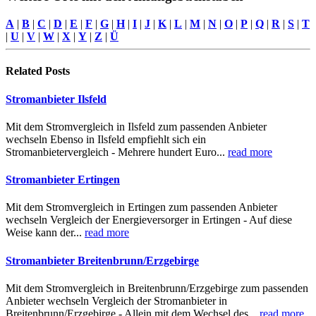
A
|
B
|
C
|
D
|
E
|
F
|
G
|
H
|
I
|
J
|
K
|
L
|
M
|
N
|
O
|
P
|
Q
|
R
|
S
|
T
|
U
|
V
|
W
|
X
|
Y
|
Z
|
Ü
Related
Posts
Stromanbieter Ilsfeld
Mit dem Stromvergleich in Ilsfeld zum passenden Anbieter
wechseln Ebenso in Ilsfeld empfiehlt sich ein
Stromanbietervergleich - Mehrere hundert Euro...
read more
Stromanbieter Ertingen
Mit dem Stromvergleich in Ertingen zum passenden Anbieter
wechseln Vergleich der Energieversorger in Ertingen - Auf diese
Weise kann der...
read more
Stromanbieter Breitenbrunn/Erzgebirge
Mit dem Stromvergleich in Breitenbrunn/Erzgebirge zum passenden
Anbieter wechseln Vergleich der Stromanbieter in
Breitenbrunn/Erzgebirge - Allein mit dem Wechsel des...
read more