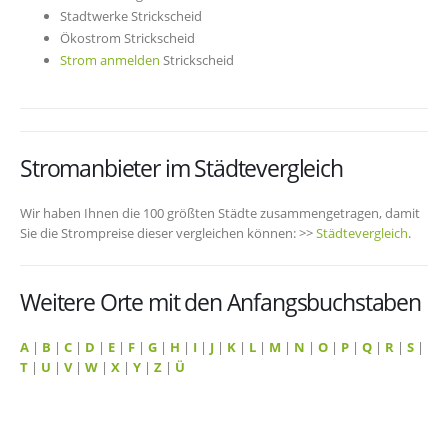
Stadtwerke Strickscheid
Ökostrom Strickscheid
Strom anmelden
Strickscheid
Stromanbieter im Städtevergleich
Wir haben Ihnen die 100 größten Städte zusammengetragen, damit
Sie die Strompreise dieser vergleichen können: >>
Städtevergleich
.
Weitere Orte mit den Anfangsbuchstaben
A
|
B
|
C
|
D
|
E
|
F
|
G
|
H
|
I
|
J
|
K
|
L
|
M
|
N
|
O
|
P
|
Q
|
R
|
S
|
T
|
U
|
V
|
W
|
X
|
Y
|
Z
|
Ü