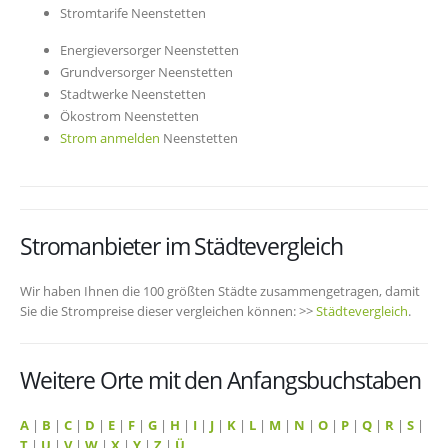
Stromtarife Neenstetten
Energieversorger Neenstetten
Grundversorger Neenstetten
Stadtwerke Neenstetten
Ökostrom Neenstetten
Strom anmelden
Neenstetten
Stromanbieter im Städtevergleich
Wir haben Ihnen die 100 größten Städte zusammengetragen, damit
Sie die Strompreise dieser vergleichen können: >>
Städtevergleich
.
Weitere Orte mit den Anfangsbuchstaben
A
|
B
|
C
|
D
|
E
|
F
|
G
|
H
|
I
|
J
|
K
|
L
|
M
|
N
|
O
|
P
|
Q
|
R
|
S
|
T
|
U
|
V
|
W
|
X
|
Y
|
Z
|
Ü