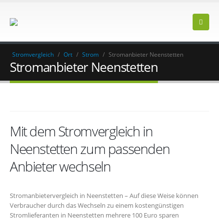
Stromvergleich
/
Ort
/
Strom
/
Stromanbieter Neenstetten
Stromanbieter Neenstetten
Mit dem Stromvergleich in
Neenstetten zum passenden
Anbieter wechseln
Stromanbietervergleich in Neenstetten – Auf diese Weise können
Verbraucher durch das Wechseln zu einem kostengünstigen
Stromlieferanten in Neenstetten mehrere 100 Euro sparen