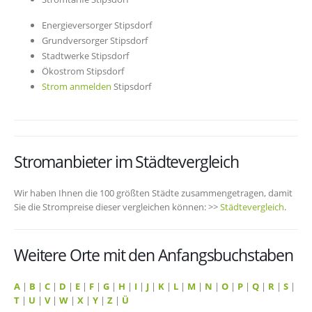
Energieversorger Stipsdorf
Grundversorger Stipsdorf
Stadtwerke Stipsdorf
Ökostrom Stipsdorf
Strom anmelden
Stipsdorf
Stromanbieter im Städtevergleich
Wir haben Ihnen die 100 größten Städte zusammengetragen, damit
Sie die Strompreise dieser vergleichen können: >>
Städtevergleich
.
Weitere Orte mit den Anfangsbuchstaben
A
|
B
|
C
|
D
|
E
|
F
|
G
|
H
|
I
|
J
|
K
|
L
|
M
|
N
|
O
|
P
|
Q
|
R
|
S
|
T
|
U
|
V
|
W
|
X
|
Y
|
Z
|
Ü