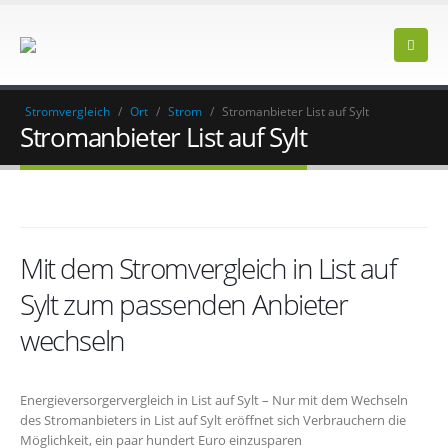
Stromvergleich
/
Ort
/
Strom
/
Stromanbieter List auf Sylt
Stromanbieter List auf Sylt
Mit dem Stromvergleich in List auf
Sylt zum passenden Anbieter
wechseln
Energieversorgervergleich in List auf Sylt – Nur mit dem Wechseln
des Stromanbieters in List auf Sylt eröffnet sich Verbrauchern die
Möglichkeit, ein paar hundert Euro einzusparen