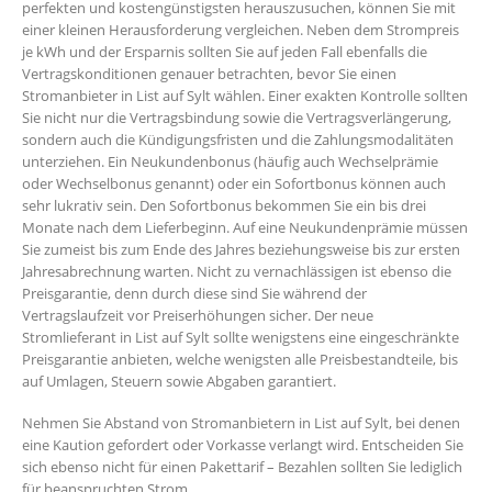
perfekten und kostengünstigsten herauszusuchen, können Sie mit
einer kleinen Herausforderung vergleichen. Neben dem Strompreis
je kWh und der Ersparnis sollten Sie auf jeden Fall ebenfalls die
Vertragskonditionen genauer betrachten, bevor Sie einen
Stromanbieter in List auf Sylt wählen. Einer exakten Kontrolle sollten
Sie nicht nur die Vertragsbindung sowie die Vertragsverlängerung,
sondern auch die Kündigungsfristen und die Zahlungsmodalitäten
unterziehen. Ein Neukundenbonus (häufig auch Wechselprämie
oder Wechselbonus genannt) oder ein Sofortbonus können auch
sehr lukrativ sein. Den Sofortbonus bekommen Sie ein bis drei
Monate nach dem Lieferbeginn. Auf eine Neukundenprämie müssen
Sie zumeist bis zum Ende des Jahres beziehungsweise bis zur ersten
Jahresabrechnung warten. Nicht zu vernachlässigen ist ebenso die
Preisgarantie, denn durch diese sind Sie während der
Vertragslaufzeit vor Preiserhöhungen sicher. Der neue
Stromlieferant in List auf Sylt sollte wenigstens eine eingeschränkte
Preisgarantie anbieten, welche wenigsten alle Preisbestandteile, bis
auf Umlagen, Steuern sowie Abgaben garantiert.
Nehmen Sie Abstand von Stromanbietern in List auf Sylt, bei denen
eine Kaution gefordert oder Vorkasse verlangt wird. Entscheiden Sie
sich ebenso nicht für einen Pakettarif – Bezahlen sollten Sie lediglich
für beanspruchten Strom.