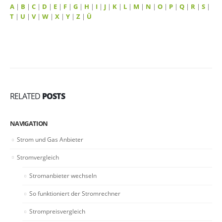
A
|
B
|
C
|
D
|
E
|
F
|
G
|
H
|
I
|
J
|
K
|
L
|
M
|
N
|
O
|
P
|
Q
|
R
|
S
|
T
|
U
|
V
|
W
|
X
|
Y
|
Z
|
Ü
RELATED
POSTS
NAVIGATION
Strom und Gas Anbieter
Stromvergleich
Stromanbieter wechseln
So funktioniert der Stromrechner
Strompreisvergleich