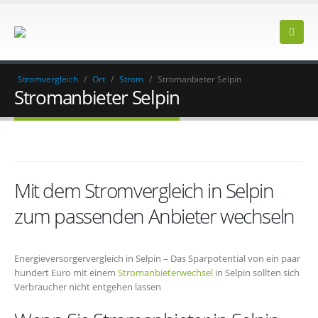
Stromvergleich
/
Ort
/
Strom
/
Stromanbieter Selpin
Stromanbieter Selpin
Mit dem Stromvergleich in Selpin
zum passenden Anbieter wechseln
Energieversorgervergleich in Selpin – Das Sparpotential von ein paar
hundert Euro mit einem
Stromanbieterwechsel
in Selpin sollten sich
Verbraucher nicht entgehen lassen