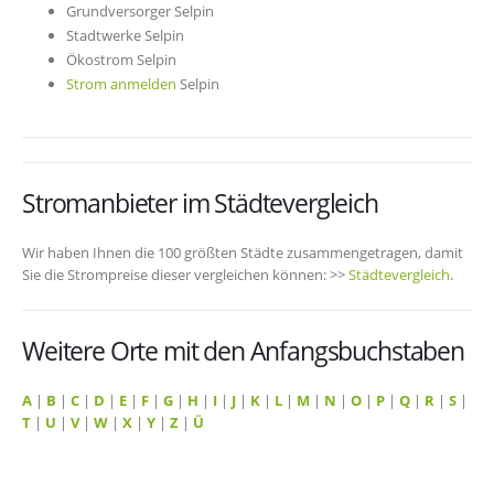
Grundversorger Selpin
Stadtwerke Selpin
Ökostrom Selpin
Strom anmelden
Selpin
Stromanbieter im Städtevergleich
Wir haben Ihnen die 100 größten Städte zusammengetragen, damit
Sie die Strompreise dieser vergleichen können: >>
Städtevergleich
.
Weitere Orte mit den Anfangsbuchstaben
A
|
B
|
C
|
D
|
E
|
F
|
G
|
H
|
I
|
J
|
K
|
L
|
M
|
N
|
O
|
P
|
Q
|
R
|
S
|
T
|
U
|
V
|
W
|
X
|
Y
|
Z
|
Ü