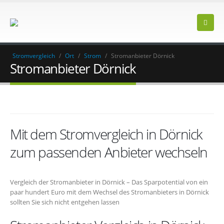
Stromvergleich
/
Ort
/
Strom
/
Stromanbieter Dörnick
Stromanbieter Dörnick
Mit dem Stromvergleich in Dörnick
zum passenden Anbieter wechseln
Vergleich der Stromanbieter in Dörnick – Das Sparpotential von ein
paar hundert Euro mit dem Wechsel des Stromanbieters in Dörnick
sollten Sie sich nicht entgehen lassen