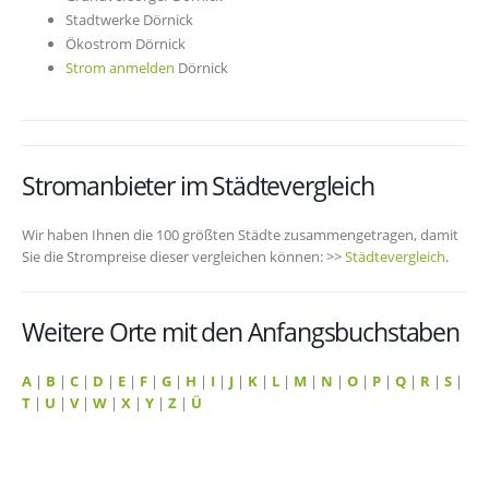
Stadtwerke Dörnick
Ökostrom Dörnick
Strom anmelden
Dörnick
Stromanbieter im Städtevergleich
Wir haben Ihnen die 100 größten Städte zusammengetragen, damit
Sie die Strompreise dieser vergleichen können: >>
Städtevergleich
.
Weitere Orte mit den Anfangsbuchstaben
A
|
B
|
C
|
D
|
E
|
F
|
G
|
H
|
I
|
J
|
K
|
L
|
M
|
N
|
O
|
P
|
Q
|
R
|
S
|
T
|
U
|
V
|
W
|
X
|
Y
|
Z
|
Ü