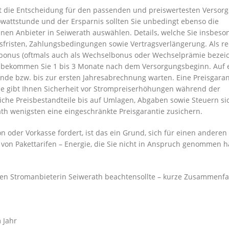
ht die Entscheidung für den passenden und preiswertesten Versorg
lowattstunde und der Ersparnis sollten Sie unbedingt ebenso die
inen Anbieter in Seiwerath auswählen. Details, welche Sie insbeso
sfristen, Zahlungsbedingungen sowie Vertragsverlängerung. Als re
nbonus (oftmals auch als Wechselbonus oder Wechselprämie bezei
s bekommen Sie 1 bis 3 Monate nach dem Versorgungsbeginn. Auf 
de bzw. bis zur ersten Jahresabrechnung warten. Eine Preisgarant
ese gibt Ihnen Sicherheit vor Strompreiserhöhungen während der
liche Preisbestandteile bis auf Umlagen, Abgaben sowie Steuern si
ath wenigsten eine eingeschränkte Preisgarantie zusichern.
 oder Vorkasse fordert, ist das ein Grund, sich für einen anderen
s von Pakettarifen – Energie, die Sie nicht in Anspruch genommen 
nen Stromanbieterin Seiwerath beachtensollte – kurze Zusammenf
 Jahr