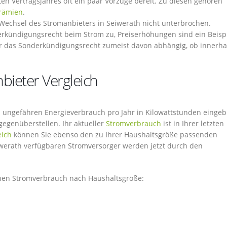
en Vertragsjahres oft ein paar Vorzüge bereit. Zu diesen gehören
rämien
.
Wechsel des Stromanbieters in Seiwerath nicht unterbrochen.
erkündigungsrecht beim Strom zu, Preiserhöhungen sind ein Beispi
 das Sonderkündigungsrecht zumeist davon abhängig, ob innerha
bieter Vergleich
ren ungefähren Energieverbrauch pro Jahr in Kilowattstunden einge
gegenüberstellen. Ihr aktueller
Stromverbrauch
ist in Ihrer letzten
eich
können Sie ebenso den zu Ihrer Haushaltsgröße passenden
iwerath verfügbaren Stromversorger werden jetzt durch den
ichen Stromverbrauch nach Haushaltsgröße: