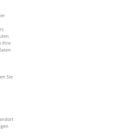
der
rs
uten
 Ihre
Daten
en Sie
tandort
igen