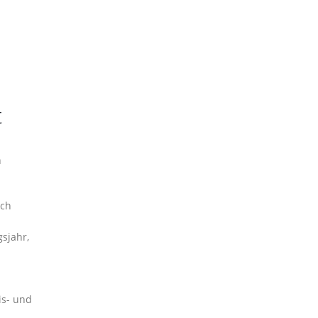
t
n
ich
sjahr,
is- und