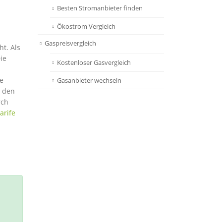
Besten Stromanbieter finden
Ökostrom Vergleich
Gaspreisvergleich
t. Als
ie
Kostenloser Gasvergleich
se
Gasanbieter wechseln
h den
rch
arife