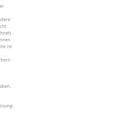
er
ndere
cht
chnet)
einen
ie ist
chern
haben,
assung: