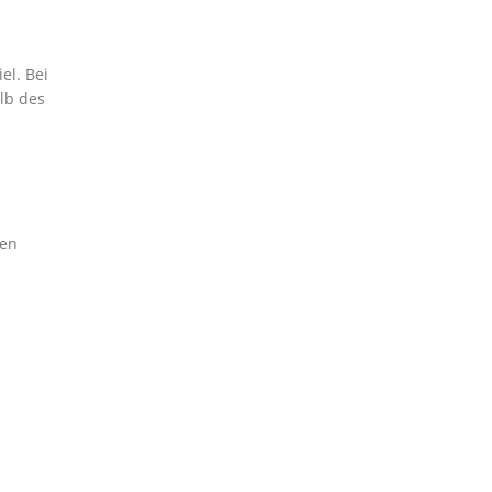
el. Bei
lb des
ben