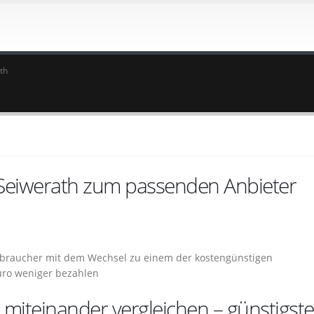
th
 Seiwerath zum passenden Anbieter
erbraucher mit dem Wechsel zu einem der kostengünstigen
uro weniger bezahlen
 miteinander vergleichen – günstigste