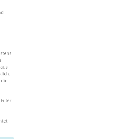
nd
istens
n
 aus
lich.
 die
Filter
e
htet