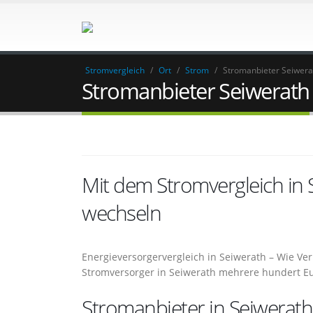
Stromvergleich
/
Ort
/
Strom
/
Stromanbieter Seiwera
Stromanbieter Seiwerath
Mit dem Stromvergleich in
wechseln
Energieversorgervergleich in Seiwerath – Wie V
Stromversorger in Seiwerath mehrere hundert E
Stromanbieter in Seiwerath