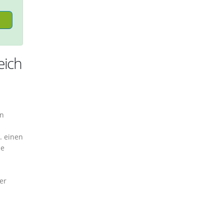
eich
en
. einen
he
er