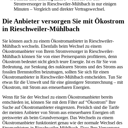
Stromversorger in Rieschweiler-Mühlbach in nur einigen
Minuten – Vergleich und direkter Vertragswechsel.
Die Anbieter versorgen Sie mit Ökostrom
in Rieschweiler-Mühlbach
Sie können auch zu einem Ökostromanbieter in Rieschweiler-
Mühlbach wechseln. Ebenfalls beim Wechsel zu einem
Ökostromanbieter von Ihrem Stromversorger in Rieschweiler-
Mühlbach können Sie von einer Preisersparnis profitieren, denn
Ökostrom bedeutet nicht gleich teure Energie. Ist es für Sie von
Bedeutung, zur Senkung des nuklearen Stroms und des Stroms aus
fossilen Brennstoffen beizutragen, sollten Sie sich für einen
Ökostromanbieter in Rieschweiler-Mühlbach entscheiden. Tun Sie
etwas für die Umwelt und für eine günstigere Stromrechnung – mit
Ökostrom, mit Strom aus erneuerbaren Energien.
Wenn für Sie der Wechsel zu einem Ökostromanbieter bereits
entschieden ist, können Sie mit dem Filter auf “Ökostrom” Ihre
Suche auf Ökostromanbieter eingrenzen. Preislich sind die Tarife
der meisten Anbieter von Strom aus erneuerbaren Energien oft
preiswerter als beim Grundversorger. Das Wechseln zu einem
Ökostromanbieter funktioniert genau wie der normale Wechsel des
Stromanbieters in Rieschweiler-Mühlbach. Dass Ihre Versorgung