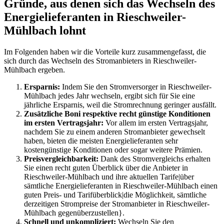
Gründe, aus denen sich das Wechseln des
Energielieferanten in Rieschweiler-
Mühlbach lohnt
Im Folgenden haben wir die Vorteile kurz zusammengefasst, die
sich durch das Wechseln des Stromanbieters in Rieschweiler-
Mühlbach ergeben.
Ersparnis:
Indem Sie den Stromversorger in Rieschweiler-
Mühlbach jedes Jahr wechseln, ergibt sich für Sie eine
jährliche Ersparnis, weil die Stromrechnung geringer ausfällt.
Zusätzliche Boni respektive recht günstige Konditionen
im ersten Vertragsjahr:
Vor allem im ersten Vertragsjahr,
nachdem Sie zu einem anderen Stromanbieter gewechselt
haben, bieten die meisten Energielieferanten sehr
kostengünstige Konditionen oder sogar weitere Prämien.
Preisvergleichbarkeit:
Dank des Stromvergleichs erhalten
Sie einen recht guten Überblick über die Anbieter in
Rieschweiler-Mühlbach und ihre aktuellen Tarife|über
sämtliche Energielieferanten in Rieschweiler-Mühlbach einen
guten Preis- und Tarifüberblick|die Möglichkeit, sämtliche
derzeitigen Strompreise der Stromanbieter in Rieschweiler-
Mühlbach gegenüberzustellen}.
Schnell und unkompliziert:
Wechseln Sie den