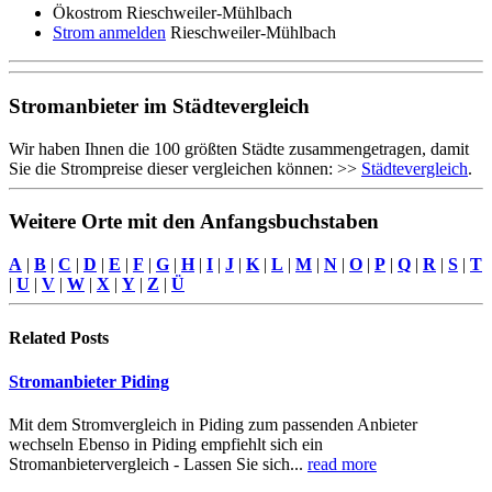
Ökostrom Rieschweiler-Mühlbach
Strom anmelden
Rieschweiler-Mühlbach
Stromanbieter im Städtevergleich
Wir haben Ihnen die 100 größten Städte zusammengetragen, damit
Sie die Strompreise dieser vergleichen können: >>
Städtevergleich
.
Weitere Orte mit den Anfangsbuchstaben
A
|
B
|
C
|
D
|
E
|
F
|
G
|
H
|
I
|
J
|
K
|
L
|
M
|
N
|
O
|
P
|
Q
|
R
|
S
|
T
|
U
|
V
|
W
|
X
|
Y
|
Z
|
Ü
Related
Posts
Stromanbieter Piding
Mit dem Stromvergleich in Piding zum passenden Anbieter
wechseln Ebenso in Piding empfiehlt sich ein
Stromanbietervergleich - Lassen Sie sich...
read more