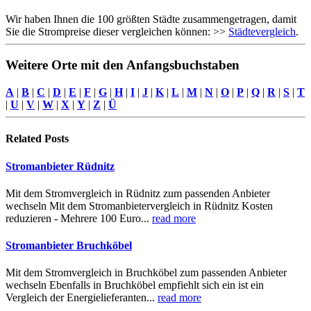
Wir haben Ihnen die 100 größten Städte zusammengetragen, damit
Sie die Strompreise dieser vergleichen können: >>
Städtevergleich
.
Weitere Orte mit den Anfangsbuchstaben
A
|
B
|
C
|
D
|
E
|
F
|
G
|
H
|
I
|
J
|
K
|
L
|
M
|
N
|
O
|
P
|
Q
|
R
|
S
|
T
|
U
|
V
|
W
|
X
|
Y
|
Z
|
Ü
Related
Posts
Stromanbieter Rüdnitz
Mit dem Stromvergleich in Rüdnitz zum passenden Anbieter
wechseln Mit dem Stromanbietervergleich in Rüdnitz Kosten
reduzieren - Mehrere 100 Euro...
read more
Stromanbieter Bruchköbel
Mit dem Stromvergleich in Bruchköbel zum passenden Anbieter
wechseln Ebenfalls in Bruchköbel empfiehlt sich ein ist ein
Vergleich der Energielieferanten...
read more