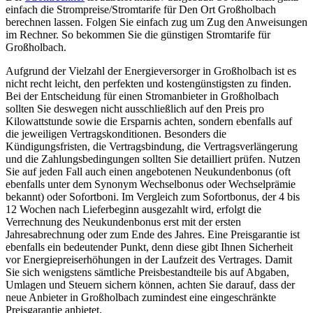
einfach die Strompreise/Stromtarife für Den Ort Großholbach
berechnen lassen. Folgen Sie einfach zug um Zug den Anweisungen
im Rechner. So bekommen Sie die günstigen Stromtarife für
Großholbach.
Aufgrund der Vielzahl der Energieversorger in Großholbach ist es
nicht recht leicht, den perfekten und kostengünstigsten zu finden.
Bei der Entscheidung für einen Stromanbieter in Großholbach
sollten Sie deswegen nicht ausschließlich auf den Preis pro
Kilowattstunde sowie die Ersparnis achten, sondern ebenfalls auf
die jeweiligen Vertragskonditionen. Besonders die
Kündigungsfristen, die Vertragsbindung, die Vertragsverlängerung
und die Zahlungsbedingungen sollten Sie detailliert prüfen. Nutzen
Sie auf jeden Fall auch einen angebotenen Neukundenbonus (oft
ebenfalls unter dem Synonym Wechselbonus oder Wechselprämie
bekannt) oder Sofortboni. Im Vergleich zum Sofortbonus, der 4 bis
12 Wochen nach Lieferbeginn ausgezahlt wird, erfolgt die
Verrechnung des Neukundenbonus erst mit der ersten
Jahresabrechnung oder zum Ende des Jahres. Eine Preisgarantie ist
ebenfalls ein bedeutender Punkt, denn diese gibt Ihnen Sicherheit
vor Energiepreiserhöhungen in der Laufzeit des Vertrages. Damit
Sie sich wenigstens sämtliche Preisbestandteile bis auf Abgaben,
Umlagen und Steuern sichern können, achten Sie darauf, dass der
neue Anbieter in Großholbach zumindest eine eingeschränkte
Preisgarantie anbietet.