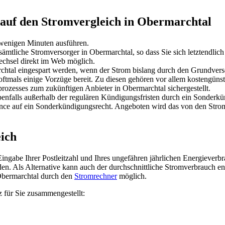
n auf den Stromvergleich in Obermarchtal
wenigen Minuten ausführen.
ämtliche Stromversorger in Obermarchtal, so dass Sie sich letztendlich
chsel direkt im Web möglich.
htal eingespart werden, wenn der Strom bislang durch den Grundverso
 oftmals einige Vorzüge bereit. Zu diesen gehören vor allem kostengüns
rozesses zum zukünftigen Anbieter in Obermarchtal sichergestellt.
ebenfalls außerhalb der regulären Kündigungsfristen durch ein Sonderk
ance auf ein Sonderkündigungsrecht. Angeboten wird das von den Stro
eich
Eingabe Ihrer Postleitzahl und Ihres ungefähren jährlichen Energieverb
nden. Als Alternative kann auch der durchschnittliche Stromverbrauch 
 Obermarchtal durch den
Stromrechner
möglich.
 für Sie zusammengestellt: