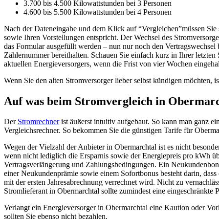
3.700 bis 4.500 Kilowattstunden bei 3 Personen
4.600 bis 5.500 Kilowattstunden bei 4 Personen
Nach der Dateneingabe und dem Klick auf “Vergleichen”müssen Sie si
sowie Ihren Vorstellungen entspricht. Der Wechsel des Stromversorg
das Formular ausgefüllt werden – nun nur noch den Vertragswechsel 
Zählernummer bereithalten. Schauen Sie einfach kurz in Ihrer letzt
aktuellen Energieversorgers, wenn die Frist von vier Wochen eingehalt
Wenn Sie den alten Stromversorger lieber selbst kündigen möchten, is
Auf was beim Stromvergleich in Obermarch
Der
Stromrechner
ist äußerst intuitiv aufgebaut. So kann man ganz e
Vergleichsrechner. So bekommen Sie die günstigen Tarife für Oberma
Wegen der Vielzahl der Anbieter in Obermarchtal ist es nicht besonder
wenn nicht lediglich die Ersparnis sowie der Energiepreis pro kWh üb
Vertragsverlängerung und Zahlungsbedingungen. Ein Neukundenbonus 
einer Neukundenprämie sowie einem Sofortbonus besteht darin, dass
mit der ersten Jahresabrechnung verrechnet wird. Nicht zu vernachläs
Stromlieferant in Obermarchtal sollte zumindest eine eingeschränkte
Verlangt ein Energieversorger in Obermarchtal eine Kaution oder Vorka
sollten Sie ebenso nicht bezahlen.