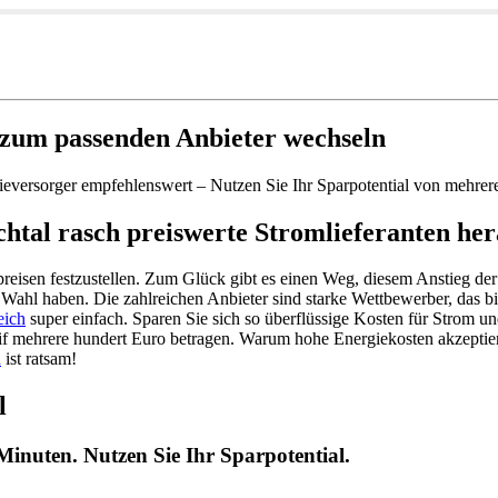
zum passenden Anbieter wechseln
rgieversorger empfehlenswert – Nutzen Sie Ihr Sparpotential von mehre
tal rasch preiswerte Stromlieferanten her
iepreisen festzustellen. Zum Glück gibt es einen Weg, diesem Anstieg de
e Wahl haben. Die zahlreichen Anbieter sind starke Wettbewerber, das b
eich
super einfach. Sparen Sie sich so überflüssige Kosten für Strom und
rif mehrere hundert Euro betragen. Warum hohe Energiekosten akzepti
n
ist ratsam!
l
Minuten. Nutzen Sie Ihr Sparpotential.