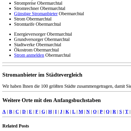
Strompreise Obermarchtal
Stromrechner Obermarchtal
Günstige Stromanbieter
Obermarchtal
Strom Obermarchtal
Stromtarife Obermarchtal
Energieversorger Obermarchtal
Grundversorger Obermarchtal
Stadtwerke Obermarchtal
Ökostrom Obermarchtal
Strom anmelden
Obermarchtal
Stromanbieter im Städtevergleich
Wir haben Ihnen die 100 größten Städte zusammengetragen, damit Sie
Weitere Orte mit den Anfangsbuchstaben
A
|
B
|
C
|
D
|
E
|
F
|
G
|
H
|
I
|
J
|
K
|
L
|
M
|
N
|
O
|
P
|
Q
|
R
|
S
|
T
Related
Posts