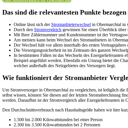
Zum Stromvergleich für Obermarchtal
Das sind die relevantesten Punkte bezoge
Online lässt sich der
Stromanbieterwechsel
in Obermarchtal in 
Durch den
Stromvergleich
gewinnen Sie einen Überblick über s
Mit Ihrer Zählernummer und Kundennummer ist der Vertragswe
Am meisten kann beim Wechsel des Stromanbieters in Obermarc
Der Wechsel hält vor allem innerhalb des ersten Vertragsjahres
Die Versorgungssicherheit ist im Zeitraum des ganzen Wechselp
In bestimmten Fällen ist das Wechseln des Energielieferanten 
Beispiel angeführt werden. Ebenfalls ein Umzug bietet die Ch
welcher außerhalb des Netzgebietes des Versorgers liegt.
Wie funktioniert der Stromanbieter Vergl
Um Stromversorger in Obermarchtal zu vergleichen, ist lediglich die 
selbst wissen, können Sie diesen auf der letzten Stromabrechnung fi
werden. Daraufhin ist der Stromvergleich aller Energielieferanten in
Den Durchschnittsverbrauch nach Haushaltsgröße haben wir hier kurz
1.500 bis 2.000 Kilowattstunden bei einer Person
2.300 bis 3.500 Kilowattstunden bei 2 Personen