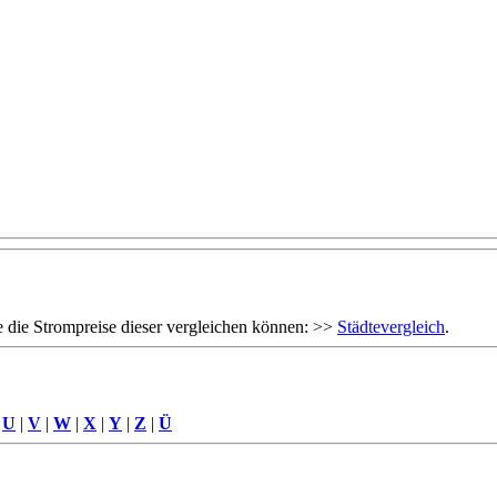
 die Strompreise dieser vergleichen können: >>
Städtevergleich
.
|
U
|
V
|
W
|
X
|
Y
|
Z
|
Ü