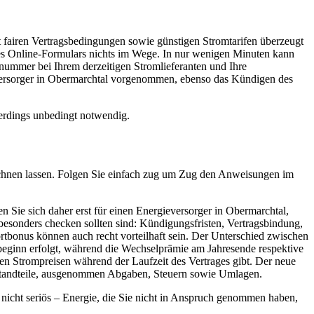
 fairen Vertragsbedingungen sowie günstigen Stromtarifen überzeugt
des Online-Formulars nichts im Wege. In nur wenigen Minuten kann
nummer bei Ihrem derzeitigen Stromlieferanten und Ihre
mversorger in Obermarchtal vorgenommen, ebenso das Kündigen des
lerdings unbedingt notwendig.
erechnen lassen. Folgen Sie einfach zug um Zug den Anweisungen im
n Sie sich daher erst für einen Energieversorger in Obermarchtal,
 besonders checken sollten sind: Kündigungsfristen, Vertragsbindung,
bonus können auch recht vorteilhaft sein. Der Unterschied zwischen
eginn erfolgt, während die Wechselprämie am Jahresende respektive
nden Strompreisen während der Laufzeit des Vertrages gibt. Der neue
sbestandteile, ausgenommen Abgaben, Steuern sowie Umlagen.
s nicht seriös – Energie, die Sie nicht in Anspruch genommen haben,