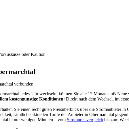
Vorauskasse oder Kaution
Obermarchtal
archtal verbunden .
rmarchtal jedes Jahr wechseln, können Sie alle 12 Monate aufs Neue sp
llem kostengünstige Konditionen:
Direkt nach dem Wechsel, im ersten
alten Sie einen recht guten Preisüberblick über die Stromanbieter in O
chkeit, sämtliche aktuellen Tarife der Anbieter in Obermarchtal gegenü
chtal in nur wenigen Minuten – vom
Strompreisvergleich
bis zum Wechs