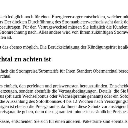
ch lediglich noch für einen Energieversorger entscheiden, welcher mit
ers Der direkten Durchführung des Stromanbieterwechsels steht dank 
beauftragen. Für den Vertragswechsel müssen Sie lediglich die Kunden
en Stromrechnung nach. Alles andere wird von Ihrem zukünftigen Stro
en ist.
t das ebenso möglich. Die Berücksichtigung der Kündigungsfrist ist al
tal zu achten ist
infach die Strompreise/Stromtarife für Ihren Standort Obermarchtal b
rchtal.
s einfach, den perfekten und preiswertesten herauszufinden. Entscheide
erzeugen, sondern ebenfalls die Vertragsbedingungen. Details, die Sie
(oft auch Wechselbonus oder Wechselprämie genannt) oder ein Sofort
 die Auszahlung des Sofortbonuses 4 bis 12 Wochen nach Versorgungsb
sigen ist ebenso die Preisgarantie, da Ihnen diese Schutz vor ansteige
 Preisgarantie geben, denn diese garantiert mindestens sämtliche Prei
sse, entscheiden Sie sich für einen anderen. Pakettarife sind ebenfall