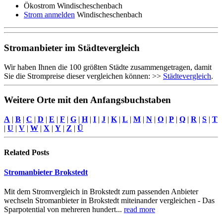
Ökostrom Windischeschenbach
Strom anmelden
Windischeschenbach
Stromanbieter im Städtevergleich
Wir haben Ihnen die 100 größten Städte zusammengetragen, damit
Sie die Strompreise dieser vergleichen können: >>
Städtevergleich
.
Weitere Orte mit den Anfangsbuchstaben
A
|
B
|
C
|
D
|
E
|
F
|
G
|
H
|
I
|
J
|
K
|
L
|
M
|
N
|
O
|
P
|
Q
|
R
|
S
|
T
|
U
|
V
|
W
|
X
|
Y
|
Z
|
Ü
Related
Posts
Stromanbieter Brokstedt
Mit dem Stromvergleich in Brokstedt zum passenden Anbieter
wechseln Stromanbieter in Brokstedt miteinander vergleichen - Das
Sparpotential von mehreren hundert...
read more