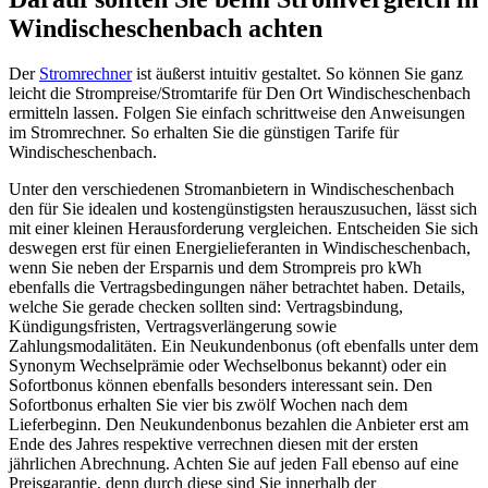
Windischeschenbach achten
Der
Stromrechner
ist äußerst intuitiv gestaltet. So können Sie ganz
leicht die Strompreise/Stromtarife für Den Ort Windischeschenbach
ermitteln lassen. Folgen Sie einfach schrittweise den Anweisungen
im Stromrechner. So erhalten Sie die günstigen Tarife für
Windischeschenbach.
Unter den verschiedenen Stromanbietern in Windischeschenbach
den für Sie idealen und kostengünstigsten herauszusuchen, lässt sich
mit einer kleinen Herausforderung vergleichen. Entscheiden Sie sich
deswegen erst für einen Energielieferanten in Windischeschenbach,
wenn Sie neben der Ersparnis und dem Strompreis pro kWh
ebenfalls die Vertragsbedingungen näher betrachtet haben. Details,
welche Sie gerade checken sollten sind: Vertragsbindung,
Kündigungsfristen, Vertragsverlängerung sowie
Zahlungsmodalitäten. Ein Neukundenbonus (oft ebenfalls unter dem
Synonym Wechselprämie oder Wechselbonus bekannt) oder ein
Sofortbonus können ebenfalls besonders interessant sein. Den
Sofortbonus erhalten Sie vier bis zwölf Wochen nach dem
Lieferbeginn. Den Neukundenbonus bezahlen die Anbieter erst am
Ende des Jahres respektive verrechnen diesen mit der ersten
jährlichen Abrechnung. Achten Sie auf jeden Fall ebenso auf eine
Preisgarantie, denn durch diese sind Sie innerhalb der