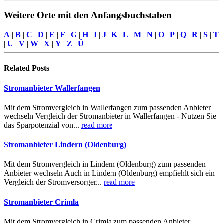
Weitere Orte mit den Anfangsbuchstaben
A
|
B
|
C
|
D
|
E
|
F
|
G
|
H
|
I
|
J
|
K
|
L
|
M
|
N
|
O
|
P
|
Q
|
R
|
S
|
T
|
U
|
V
|
W
|
X
|
Y
|
Z
|
Ü
Related
Posts
Stromanbieter Wallerfangen
Mit dem Stromvergleich in Wallerfangen zum passenden Anbieter
wechseln Vergleich der Stromanbieter in Wallerfangen - Nutzen Sie
das Sparpotenzial von...
read more
Stromanbieter Lindern (Oldenburg)
Mit dem Stromvergleich in Lindern (Oldenburg) zum passenden
Anbieter wechseln Auch in Lindern (Oldenburg) empfiehlt sich ein
Vergleich der Stromversorger...
read more
Stromanbieter Crimla
Mit dem Stromvergleich in Crimla zum passenden Anbieter