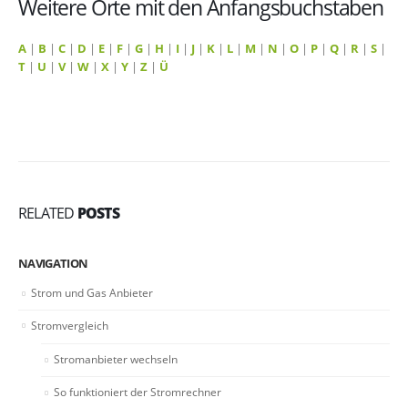
Weitere Orte mit den Anfangsbuchstaben
A
|
B
|
C
|
D
|
E
|
F
|
G
|
H
|
I
|
J
|
K
|
L
|
M
|
N
|
O
|
P
|
Q
|
R
|
S
|
T
|
U
|
V
|
W
|
X
|
Y
|
Z
|
Ü
RELATED
POSTS
NAVIGATION
Strom und Gas Anbieter
Stromvergleich
Stromanbieter wechseln
So funktioniert der Stromrechner