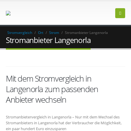
Stromvergleich
/
Ort
/
Strom
/
Stromanbieter Langenorla
Stromanbieter Langenorla
Mit dem Stromvergleich in
Langenorla zum passenden
Anbieter wechseln
Stromanbietervergleich in Langenorla – Nur mit dem Wechsel des
Stromanbieters in Langenorla hat der Verbraucher die Möglichkeit,
ein paar hundert Euro einzusparen